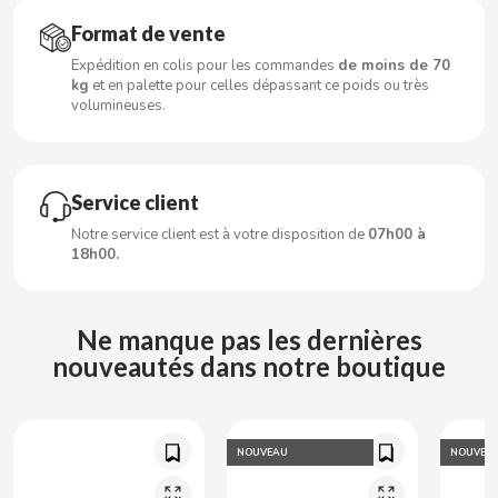
CARRETILLA
Format de vente
Expédition en colis pour les commandes
de moins de 70
CASAMAYOR
kg
et en palette pour celles dépassant ce poids ou très
volumineuses.
CERDÁN CARAMELOS
CHAMP HIGH
Service client
Notre service client est à votre disposition de
07h00 à
CHEETOS
18h00.
CHIPS AHOY
Ne manque pas les dernières
nouveautés dans notre boutique
CHOCOLATES VALOR
CHUPA CHUPS
NOUVEAU
NOUVEA
CIGALA