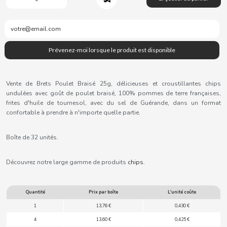
B
BALCONI
Vente de Brets Poulet Braisé 25g, délicieuses et croustillantes chips
undulées avec goût de poulet braisé, 100% pommes de terre françaises,
BALMY
frites d'huile de tournesol, avec du sel de Guérande, dans un format
confortable à prendre à n'importe quelle partie.
BAZOOKA CANDY
Boîte de 32 unités.
BECO
Découvrez notre large gamme de produits
chip
s
.
BIANCHI VENDING
Quantité
Prix par boîte
L'unité coûte
1
13,76 €
0,430 €
BIMBO-MARTINEZ
4
13,60 €
0,425 €