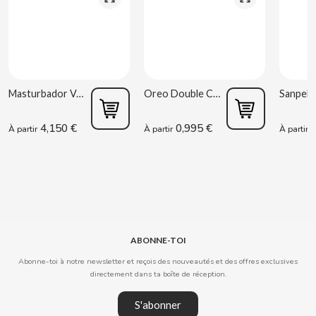
CLIPPER
CLIX
Masturbador Vagina Estela Galáctica
Oreo Double Cream 170 g
COCACOLA
4,150 €
0,995 €
0
À partir
À partir
À partir
CODAN
COLA CAO
COMO KOMO
ABONNE-TOI
CONGUITOS
Abonne-toi à notre newsletter et reçois des nouveautés et des offres exclusives
directement dans ta boîte de réception.
CONTROL
S'abonner