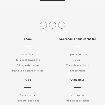
COOKIE POP & CANDY POP
COVAP
CRUSHIOUS
Légal
Apprends à nous connaître
CRUZCAMPO
Avis légal
À propos de nous
CUÉTARA
Termes et conditions
Blog
Politique de cookies
Travaille avec nous
CUEVAS
Politique de confidentialité
Engagement
Aide
Utilisateur
CYCLONES CLEAR
D
Guide d'achat
Mon compte
Foire aux questions
Ma liste de souhaits