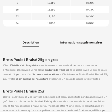
8
13,44 €
0,420 €
BOOMZA
16
13,28 €
0,415 €
32
13,12 €
0,410 €
BOP
64
12,80 €
0,400 €
BORGES
Description
Informations supplémentaires
BRETS
BRILLANTE
Brets Poulet Braisé 25g en gros
Chez
Distribución Mayorista
vous trouverez une variété de puces pour votre
entreprise. Découvrez le meilleur
produits de vending
le marché avec le prix le plus
BUBBALOO
compétitif pour vos
distributeurs automatiques
. Choisissez le Brets Poulet Braisé 25g
pour votre
distributeur de nourriture
et donner un coup de pouce à vos ventes.
BURMAR
Brets Poulet Braisé 25g
Brets Poulet Braisé 25g sont de délicieuses et croquantes frites ondulantes avec un
C
goût irrésistible de poulet braisé. Fabriqués avec des pommes de terre et des frites
100% françaises dans l'huile de tournesol, ils offrent une texture croustillante et
une saveur intense qui est complétée par une touche de sel Guérande, célèbre pour