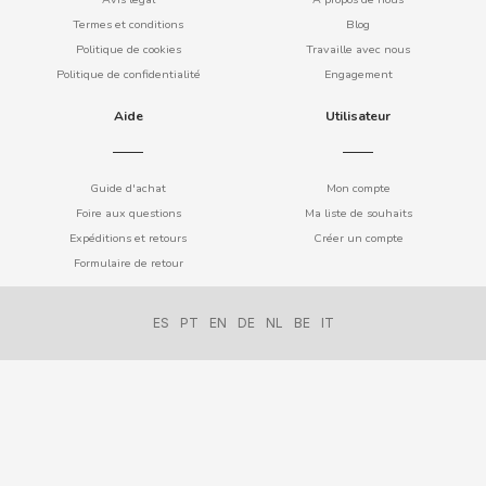
DUBBLE BUBBLE
Termes et conditions
Blog
Politique de cookies
Travaille avec nous
DULCESOL
Politique de confidentialité
Engagement
Aide
Utilisateur
DUREX
E
Guide d'achat
Mon compte
Foire aux questions
Ma liste de souhaits
Expéditions et retours
Créer un compte
Formulaire de retour
ES
PT
EN
DE
NL
BE
IT
EL POZO
ELGORRIAGA
ENERYETI