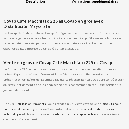
Description
Informations supplémentaires
BOOMZA
Covap Café Macchiato 225 ml Covap en gros avec
BOP
Distribución Mayorista
Le Covap Café Macchiato de Covap s’intègre comme une option différenciante au
BORGES
sein de la gamme de cafés froids prêts à consommer. Son profil associe le lait à une
note de café marquée, pensée pour les consommateurs qui recherchent une
expérience plus intense qu’un café au lait classique.
BRETS
Vente en gros de Covap Café Macchiato 225 ml Covap
BRILLANTE
Le format de 225 ml pour la vente en gros est compatible avec les distributeurs
automatiques de boissons froides et les réfrigérateurs en libre-service. La
présentation en boîtes de 12 unités facilite le réassort périodique et un contrôle clair
BUBBALOO
du stock, notamment dans les emplacements à consommation régulière pendant la
journée de travail.
BURMAR
Depuis
Distribución Mayorista
, vous accédez à un vaste catalogue de
produits pour
machines de vending
, ainsi qu’à des informations sur le
prix d’un distributeur
C
automatique
et des solutions de
distributeur automatique de boissons
adaptées à
chaque environnement.