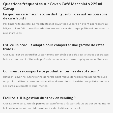
Questions fréquentes sur Covap Café Macchiato 225 ml
Covap
En quoi un café macchiato se distingue-t-il des autres boissons
de café froid ?
CACAOLAT
Par l’intensité du café.
Le macchiato met davantage le café en avant par rapport au
lait, ce qui en fait une option adaptée aux consommateurs qui préfèrent des saveurs
CADBURY
plus marquées.
Est-ce un produit adapté pour compléter une gamme de cafés
CAFÉ BONKA
froids ?
Oui.
Il permet de diversifier l’assortiment aux côtés des cafés au lait et des espressos
froids, en couvrant différents profils de consommation sans dupliquer les références.
CALVO
Comment se comporte ce produit en termes de rotation ?
CAMPOFRIO
Rotation moyenne.
Il fonctionne généralement mieux dans des emplacements avec
un public habituel et une consommation récurrente, où il existe une préférence pour
des cafés au caractère plus intense.
CANDELAS
Facilite-t-il la gestion du stock en vending ?
CAPRIMO
Oui.
La boîte de 12 unités permet de planifier des réassorts équilibrés et de maintenir
le linéaire ordonné, en réduisant les incidents liés au surstock.