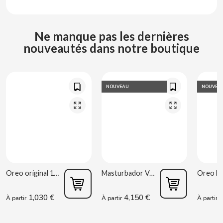
COOKIE POP & CANDY POP
Ne manque pas les dernières
COVAP
nouveautés dans notre boutique
CRUSHIOUS
NOUVEAU
NOUVEA
CRUZCAMPO
CUÉTARA
CUEVAS
Oreo original 176g
Masturbador Vagina Estela Galáctica
CYCLONES CLEAR
1,030 €
4,150 €
0
À partir
À partir
À partir
D