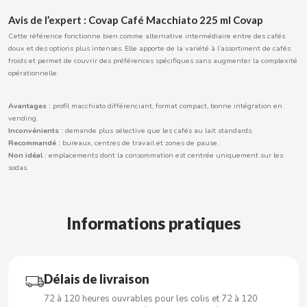
CARRETILLA
Avis de l’expert : Covap Café Macchiato 225 ml Covap
Cette référence fonctionne bien comme alternative intermédiaire entre des cafés
CASAMAYOR
doux et des options plus intenses. Elle apporte de la variété à l’assortiment de cafés
froids et permet de couvrir des préférences spécifiques sans augmenter la complexité
opérationnelle.
CERDÁN CARAMELOS
Avantages :
profil macchiato différenciant, format compact, bonne intégration en
CHAMP HIGH
vending.
Inconvénients :
demande plus sélective que les cafés au lait standards.
Recommandé :
bureaux, centres de travail et zones de pause.
CHEETOS
Non idéal :
emplacements dont la consommation est centrée uniquement sur les
sodas.
CHIPS AHOY
Informations pratiques
CHOCOLATES VALOR
CHUPA CHUPS
Délais de livraison
72 à 120 heures ouvrables pour les colis et 72 à 120
CIGALA