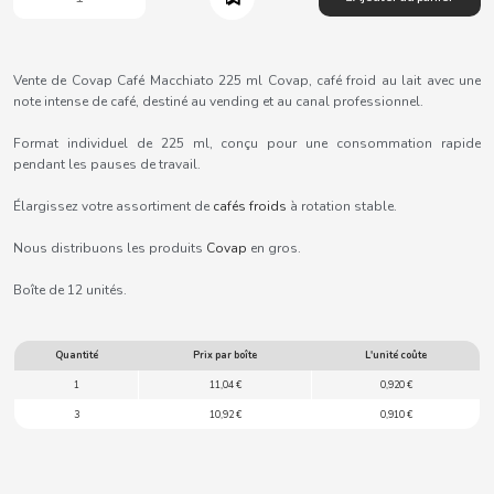
B
Vente de Covap Café Macchiato 225 ml Covap, café froid au lait avec une
note intense de café, destiné au vending et au canal professionnel.
Format individuel de 225 ml, conçu pour une consommation rapide
BALCONI
pendant les pauses de travail.
Élargissez votre assortiment de
cafés froids
à rotation stable.
BALMY
Nous distribuons les produits
Covap
en gros.
BAZOOKA CANDY
Boîte de 12 unités.
BECO
Quantité
Prix par boîte
L'unité coûte
1
11,04 €
0,920 €
BIANCHI VENDING
3
10,92 €
0,910 €
BIMBO-MARTINEZ