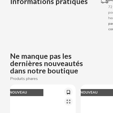
Informations pratiques
CACAOLAT
72
pou
he
CADBURY
par
co
CAFÉ BONKA
CALVO
Ne manque pas les
CAMPOFRIO
dernières nouveautés
dans notre boutique
CANDELAS
Produits phares
CAPRIMO
NOUVEAU
NOUVEAU
CARRETILLA