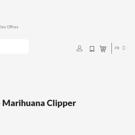
Des Offres
t
u
v
w
FR
 Marihuana Clipper