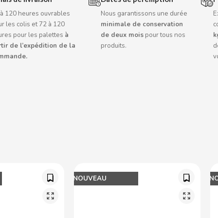
 à 120 heures ouvrables
Nous garantissons une durée
E
r les colis et 72 à 120
minimale de conservation
c
ures pour les palettes
à
de deux mois
pour tous nos
k
tir de l’expédition de la
produits.
d
mmande.
v
NOUVEAU
N