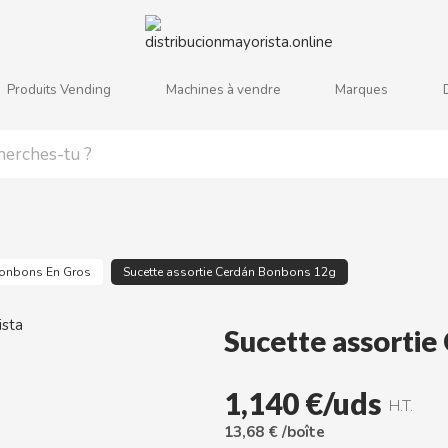
Produits Vending
Machines à vendre
Marques
j
k
l
m
n
o
p
q
r
s
onbons En Gros
Sucette assortie Cerdán Bonbons 12g
Sucette assorti
1,140 €/uds
H.T.
13,68 € /boîte