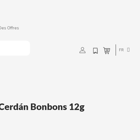
Des Offres
t
u
v
w
FR
e Cerdán Bonbons 12g