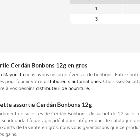
1
3
rtie Cerdán Bonbons 12g en gros
ón Mayorista
nous avons un large éventail de bonbons. Entrez notr
s pour fournir votre
distributeurs automatiques
. Choisissez Sucet
dre à vos besoins
distributeur de nourriture
.
ette assortie Cerdán Bonbons 12g
rtiment de sucettes de Cerdán Bonbons. Un sachet de 12 sucettes 
Un snack parfait à partager, idéal pour intégrer dans le catalogue 
’experts de la vente en gros, nous vous garantissons que ce prod
os gains.