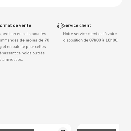
ormat de vente
Service client
xpédition en colis pour les
Notre service client est à votre
ommandes
de moins de 70
disposition de
07h00 à 18h00.
g
et en palette pour celles
épassant ce poids ou très
olumineuses.