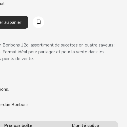
uit
er au panier
n Bonbons 12g, assortiment de sucettes en quatre saveurs :
la. Format idéal pour partager et pour la vente dans les
s points de vente.
bons
.
erdán Bonbons
.
Prix par boîte
L'unité coûte