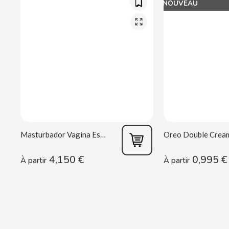
NOUVEAU
CACAOLAT
CADBURY
CAFÉ BONKA
CALVO
CAMPOFRIO
Masturbador Vagina Estela Galáctica
CANDELAS
4,150 €
0,995 €
À partir
À partir
CAPRIMO
CARRETILLA