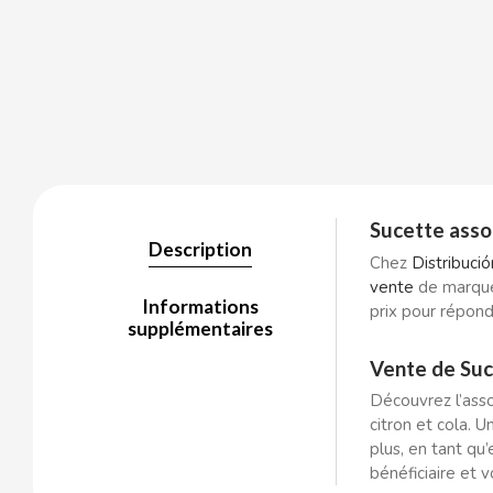
BALCONI
BALMY
BAZOOKA CANDY
Sucette asso
Description
Chez
Distribuci
BECO
vente
de marque
Informations
prix pour répon
BIANCHI VENDING
supplémentaires
Vente de Suc
BIMBO-MARTINEZ
Découvrez l’asso
citron et cola. 
BOOMZA
plus, en tant qu
bénéficiaire et v