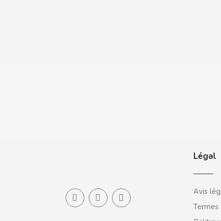
CASAMAYOR
CERDÁN CARAMELOS
CHAMP HIGH
CHEETOS
CHIPS AHOY
CHOCOLATES VALOR
Légal
CHUPA CHUPS
CIGALA
Avis lég
Termes 
CLIPPER