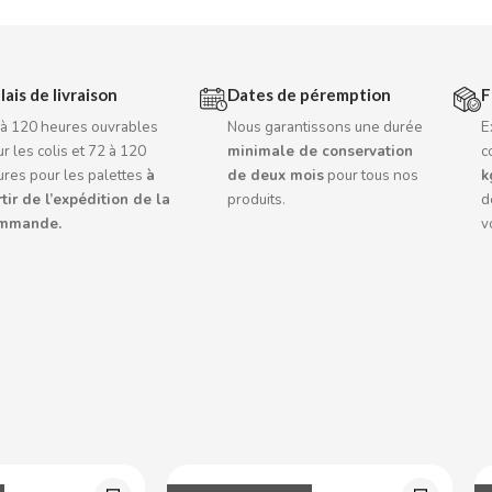
lais de livraison
Dates de péremption
F
 à 120 heures ouvrables
Nous garantissons une durée
E
r les colis et 72 à 120
minimale de conservation
c
ures pour les palettes
à
de deux mois
pour tous nos
k
tir de l’expédition de la
produits.
d
mmande.
v