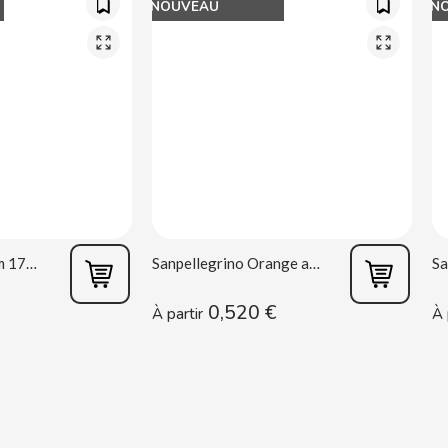
NOUVEAU
N
Oreo Double Cream 170 g
Sanpellegrino Orange acidulée 33 cl
0,520 €
À partir
À 