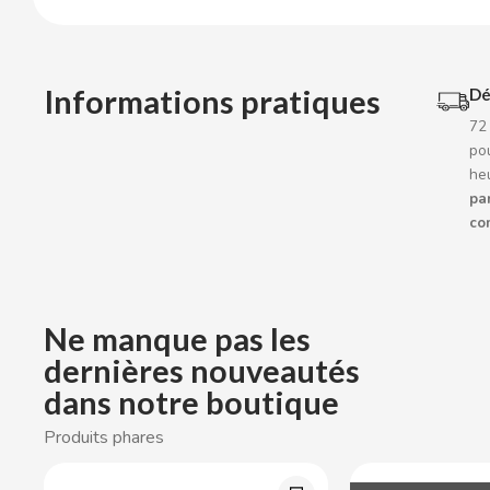
BOP
BORGES
Informations pratiques
Dé
72
BRETS
pou
he
BRILLANTE
par
co
BUBBALOO
BURMAR
Ne manque pas les
dernières nouveautés
C
dans notre boutique
Produits phares