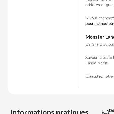
BOP
athlètes et gro
BORGES
Si vous cherchez
pour distribute
BRETS
Monster Land
BRILLANTE
Dans la Distribu
Savourez toute l
BUBBALOO
Lando Norris.
BURMAR
Consultez notre 
C
Informations pratiques
Dé