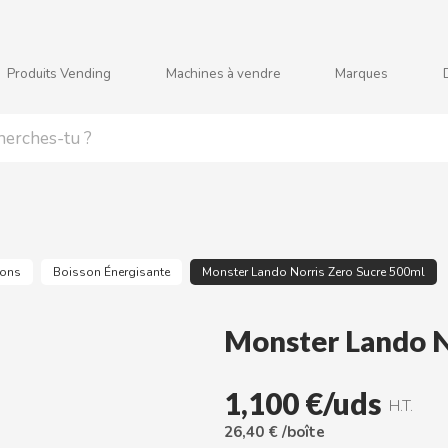
Produits Vending
Machines à vendre
Marques
j
k
l
m
n
o
p
q
r
s
sons
Boisson Énergisante
Monster Lando Norris Zero Sucre 500ml
Monster Lando N
1,100 €/uds
H.T.
26,40 € /boîte