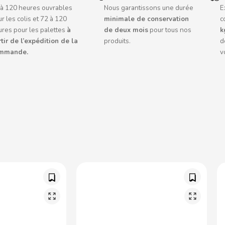
 à 120 heures ouvrables
Nous garantissons une durée
E
r les colis et 72 à 120
minimale de conservation
c
ures pour les palettes
à
de deux mois
pour tous nos
k
tir de l’expédition de la
produits.
d
mmande.
v