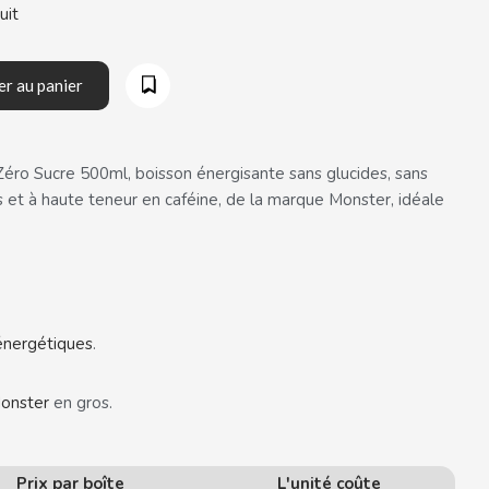
uit
er au panier
éro Sucre 500ml, boisson énergisante sans glucides, sans
ais et à haute teneur en caféine, de la marque Monster, idéale
énergétiques
.
onster
en gros.
Prix par boîte
L'unité coûte