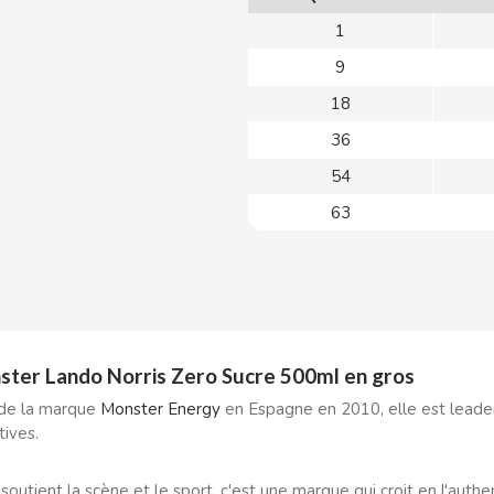
1
9
18
36
54
63
ter Lando Norris Zero Sucre 500ml en gros
 de la marque
Monster Energy
en Espagne en 2010, elle est leade
tives.
outient la scène et le sport, c'est une marque qui croit en l'authe