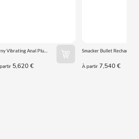
Orny Vibrating Anal Plug Wooomy
Smacker Bullet Rechargeable Wooomy
5,620 €
7,540 €
partir
À partir