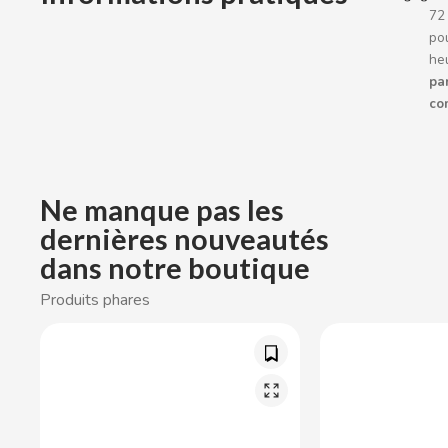
72
CACAOLAT
pou
he
CADBURY
par
co
CAFÉ BONKA
CALVO
Ne manque pas les
dernières nouveautés
CAMPOFRIO
dans notre boutique
CANDELAS
Produits phares
CAPRIMO
CARRETILLA