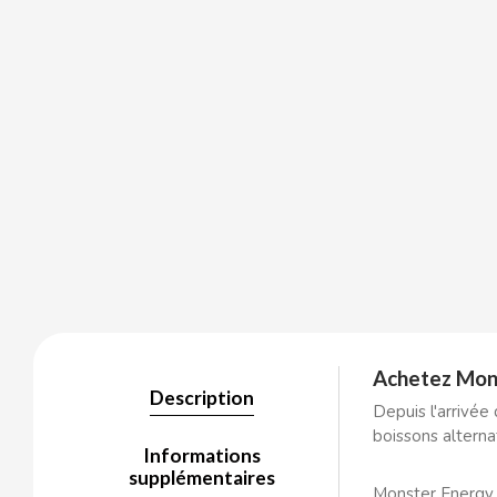
BALCONI
BALMY
BAZOOKA CANDY
BECO
BIANCHI VENDING
Achetez Mons
BIMBO-MARTINEZ
Description
Depuis l'arrivée
boissons alterna
BOOMZA
Informations
supplémentaires
Monster Energy s