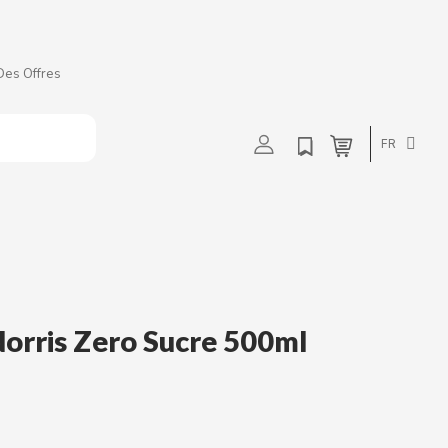
Des Offres
t
u
v
w
FR
orris Zero Sucre 500ml