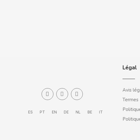
CLIX
COCACOLA
CODAN
COLA CAO
Légal
COMO KOMO
Avis lég
CONGUITOS
Termes 
Politiqu
ES
PT
EN
DE
NL
BE
IT
CONTROL
Politiqu
COOKIE POP & CANDY POP