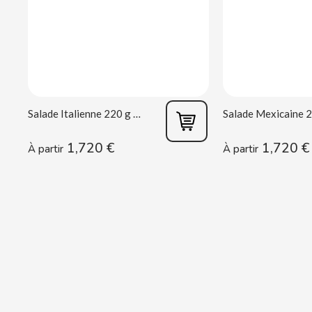
CASAMAYOR
CERDÁN CARAMELOS
CHAMP HIGH
Salade Italienne 220 g Rianxeira
CHEETOS
1,720 €
1,720 €
À partir
À partir
CHIPS AHOY
CHOCOLATES VALOR
CHUPA CHUPS
CIGALA
CLIPPER