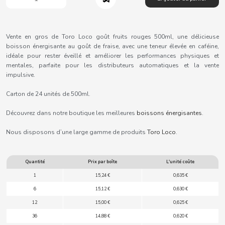
B
Vente en gros de Toro Loco goût fruits rouges 500ml, une délicieuse
boisson énergisante au goût de fraise, avec une teneur élevée en caféine,
idéale pour rester éveillé et améliorer les performances physiques et
mentales, parfaite pour les distributeurs automatiques et la vente
BALCONI
impulsive.
Carton de 24 unités de 500ml.
BALMY
Découvrez dans notre boutique les meilleures
boissons énergisantes
.
BAZOOKA CANDY
Nous disposons d’une large gamme de produits
Toro Loco
.
BECO
Quantité
Prix par boîte
L'unité coûte
1
15,24 €
0,635 €
BIANCHI VENDING
6
15,12 €
0,630 €
12
15,00 €
0,625 €
BIMBO-MARTINEZ
36
14,88 €
0,620 €