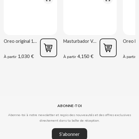
CLIPPER
CLIX
Oreo original 176g
Masturbador Vagina Estela Galáctica
COCACOLA
1,030 €
4,150 €
0
À partir
À partir
À partir
CODAN
COLA CAO
COMO KOMO
ABONNE-TOI
CONGUITOS
Abonne-toi à notre newsletter et reçois des nouveautés et des offres exclusives
directement dans ta boîte de réception.
CONTROL
S'abonner