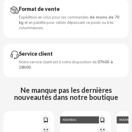
CARRETILLA
Format de vente
Expédition en colis pour les commandes
de moins de 70
CASAMAYOR
kg
et en palette pour celles dépassant ce poids ou très
volumineuses.
CERDÁN CARAMELOS
CHAMP HIGH
Service client
Notre service client est à votre disposition de
07h00 à
CHEETOS
18h00.
CHIPS AHOY
Ne manque pas les dernières
nouveautés dans notre boutique
CHOCOLATES VALOR
CHUPA CHUPS
NOUVEAU
NOUVEA
CIGALA