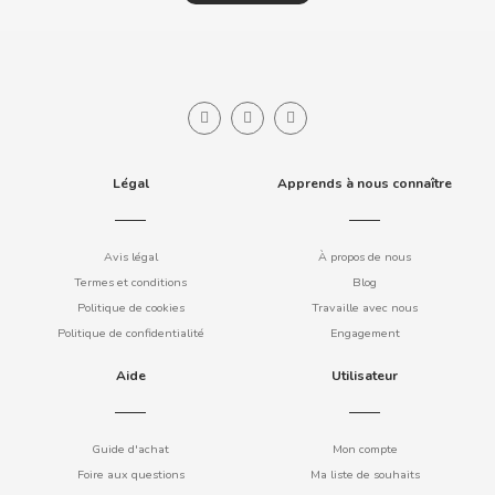
COOKIE POP & CANDY POP
COVAP
CRUSHIOUS
Légal
Apprends à nous connaître
CRUZCAMPO
Avis légal
À propos de nous
CUÉTARA
Termes et conditions
Blog
Politique de cookies
Travaille avec nous
CUEVAS
Politique de confidentialité
Engagement
Aide
Utilisateur
CYCLONES CLEAR
D
Guide d'achat
Mon compte
Foire aux questions
Ma liste de souhaits