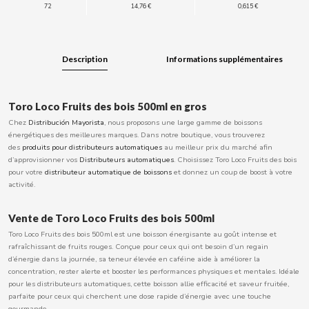
72
14,76 €
0,615 €
BOOMZA
BOP
Description
Informations supplémentaires
BORGES
Toro Loco Fruits des bois 500ml en gros
Chez
Distribución Mayorista
, nous proposons une large gamme de boissons
BRETS
énergétiques des meilleures marques. Dans notre boutique, vous trouverez
des
produits pour distributeurs automatiques
au meilleur prix du marché afin
d’approvisionner vos
Distributeurs automatiques
. Choisissez Toro Loco Fruits des bois
BRILLANTE
pour votre
distributeur automatique de boissons
et donnez un coup de boost à votre
activité.
BUBBALOO
Vente de Toro Loco Fruits des bois 500ml
Toro Loco Fruits des bois 500ml est une boisson énergisante au goût intense et
BURMAR
rafraîchissant de fruits rouges. Conçue pour ceux qui ont besoin d’un regain
d’énergie dans la journée, sa teneur élevée en caféine aide à améliorer la
C
concentration, rester alerte et booster les performances physiques et mentales. Idéale
pour les distributeurs automatiques, cette boisson allie efficacité et saveur fruitée,
parfaite pour ceux qui cherchent une dose rapide d’énergie avec une touche
gourmande.