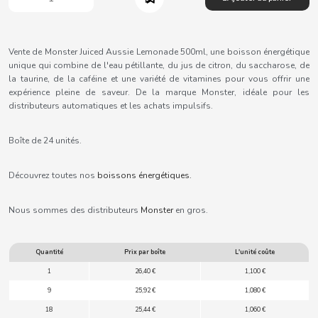
B
Vente de Monster Juiced Aussie Lemonade 500ml, une boisson énergétique
unique qui combine de l'eau pétillante, du jus de citron, du saccharose, de
la taurine, de la caféine et une variété de vitamines pour vous offrir une
expérience pleine de saveur. De la marque Monster, idéale pour les
BALCONI
distributeurs automatiques et les achats impulsifs.
BALMY
Boîte de 24 unités.
Découvrez toutes nos
boissons énergétiques.
BAZOOKA CANDY
Nous sommes des distributeurs
Monster
en gros.
BECO
Quantité
Prix par boîte
L'unité coûte
BIANCHI VENDING
1
26,40 €
1,100 €
9
25,92 €
1,080 €
BIMBO-MARTINEZ
18
25,44 €
1,060 €