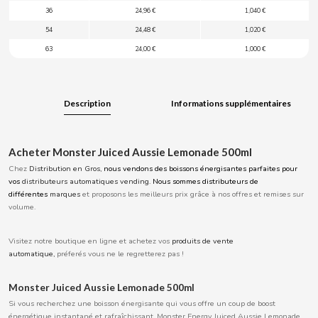
36
24,96 €
1,040 €
BOOMZA
54
24,48 €
1,020 €
63
24,00 €
1,000 €
BOP
BORGES
Description
Informations supplémentaires
BRETS
Acheter Monster Juiced Aussie Lemonade 500ml
BRILLANTE
Chez
Distribution en Gros,
nous vendons des boissons énergisantes parfaites pour
vos
distributeurs automatiques vending.
Nous sommes distributeurs de
différentes
marques
et proposons les meilleurs prix grâce à nos offres et remises sur
BUBBALOO
volume.
Visitez notre boutique en ligne et achetez vos
produits de vente
BURMAR
automatique,
préferés vous ne le regretterez pas !
C
Monster Juiced Aussie Lemonade 500ml
Si vous recherchez une boisson énergisante qui vous offre un coup de boost
énergétique instantané et rafraîchissant, Monster Energy Juiced Aussie Lemonade