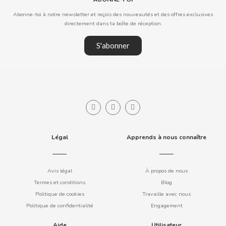
COOKIE POP & CANDY POP
Abonne-toi à notre newsletter et reçois des nouveautés et des offres exclusives
directement dans ta boîte de réception.
COVAP
S'abonner
CRUSHIOUS
CRUZCAMPO
CUÉTARA
Légal
Apprends à nous connaître
CUEVAS
Avis légal
À propos de nous
CYCLONES CLEAR
Termes et conditions
Blog
Politique de cookies
Travaille avec nous
D
Politique de confidentialité
Engagement
Aide
Utilisateur