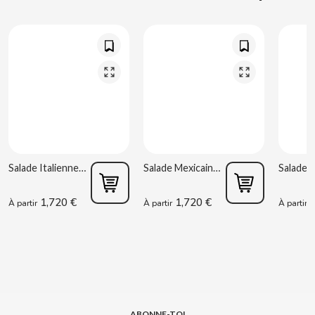
CLIPPER
CLIX
COCACOLA
CODAN
Salade Italienne 220 g Rianxeira
Salade Mexicaine 220 g Rianxeira
COLA CAO
1,720 €
1,720 €
1
À partir
À partir
À partir
COMO KOMO
CONGUITOS
CONTROL
ABONNE-TOI