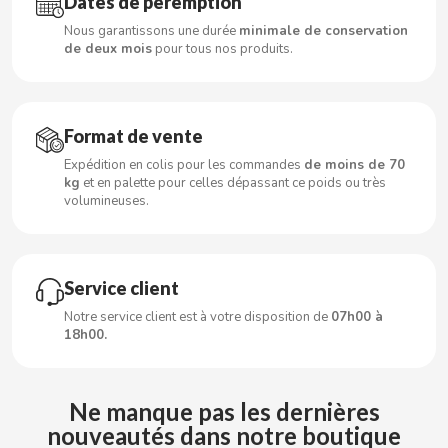
Dates de péremption
CARRETILLA
Nous garantissons une durée
minimale de conservation
de deux mois
pour tous nos produits.
CASAMAYOR
CERDÁN CARAMELOS
Format de vente
Expédition en colis pour les commandes
de moins de 70
CHAMP HIGH
kg
et en palette pour celles dépassant ce poids ou très
volumineuses.
CHEETOS
CHIPS AHOY
Service client
Notre service client est à votre disposition de
07h00 à
CHOCOLATES VALOR
18h00.
CHUPA CHUPS
Ne manque pas les dernières
nouveautés dans notre boutique
CIGALA