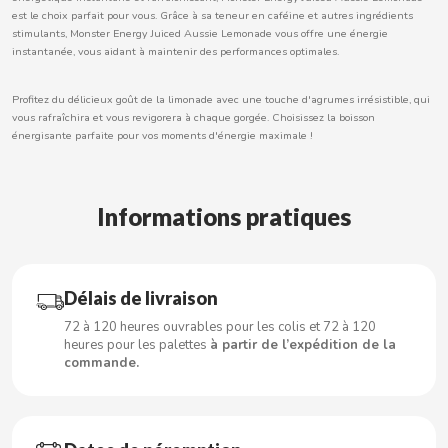
est le choix parfait pour vous. Grâce à sa teneur en caféine et autres ingrédients
stimulants, Monster Energy Juiced Aussie Lemonade vous offre une énergie
instantanée, vous aidant à maintenir des performances optimales.
CACAOLAT
Profitez du délicieux goût de la limonade avec une touche d'agrumes irrésistible, qui
vous rafraîchira et vous revigorera à chaque gorgée. Choisissez la boisson
CADBURY
énergisante parfaite pour vos moments d'énergie maximale !
CAFÉ BONKA
Informations pratiques
CALVO
CAMPOFRIO
Délais de livraison
72 à 120 heures ouvrables pour les colis et 72 à 120
heures pour les palettes
à partir de l’expédition de la
CANDELAS
commande.
CAPRIMO