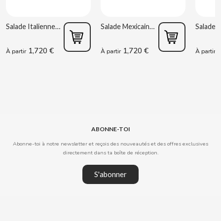
CLIPPER
Salade Italienne 220 g Rianxeira
Salade Mexicaine 220 g Rianxeira
CLIX
1,720 €
1,720 €
1
À partir
À partir
À partir
COCACOLA
CODAN
COLA CAO
ABONNE-TOI
Abonne-toi à notre newsletter et reçois des nouveautés et des offres exclusives
directement dans ta boîte de réception.
COMO KOMO
S'abonner
CONGUITOS
CONTROL