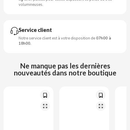
CARRETILLA
volumineuses.
CASAMAYOR
Service client
CERDÁN CARAMELOS
Notre service client est à votre disposition de
07h00 à
18h00.
CHAMP HIGH
Ne manque pas les dernières
CHEETOS
nouveautés dans notre boutique
CHIPS AHOY
CHOCOLATES VALOR
CHUPA CHUPS
CIGALA