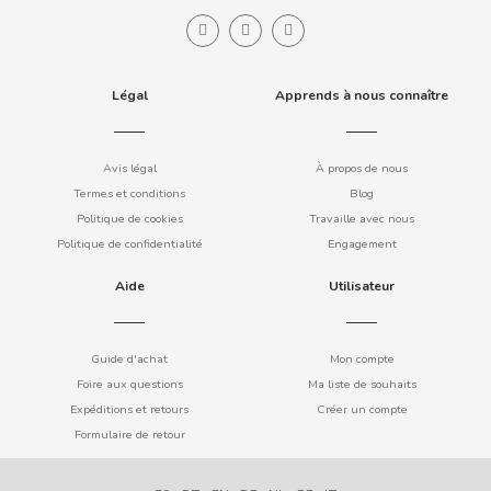
COOKIE POP & CANDY POP
COVAP
Légal
Apprends à nous connaître
CRUSHIOUS
Avis légal
À propos de nous
Termes et conditions
Blog
CRUZCAMPO
Politique de cookies
Travaille avec nous
Politique de confidentialité
Engagement
CUÉTARA
Aide
Utilisateur
CUEVAS
Guide d'achat
Mon compte
Foire aux questions
Ma liste de souhaits
CYCLONES CLEAR
Expéditions et retours
Créer un compte
Formulaire de retour
D