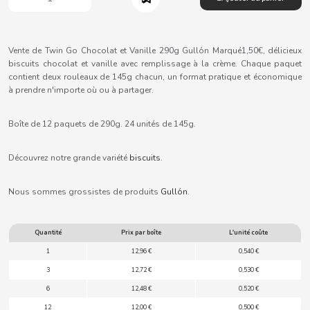
B
Vente de Twin Go Chocolat et Vanille 290g Gullón Marqué1,50€, délicieux
biscuits chocolat et vanille avec remplissage à la crème. Chaque paquet
contient deux rouleaux de 145g chacun, un format pratique et économique
à prendre n'importe où ou à partager.
BALCONI
Boîte de 12 paquets de 290g. 24 unités de 145g.
BALMY
Découvrez notre grande variété
biscuits
.
BAZOOKA CANDY
Nous sommes grossistes de produits
Gullón
.
BECO
Quantité
Prix par boîte
L'unité coûte
BIANCHI VENDING
1
12,96 €
0,540 €
3
12,72 €
0,530 €
BIMBO-MARTINEZ
6
12,48 €
0,520 €
12
12,00 €
0,500 €