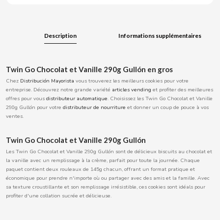
BOOMZA
Description
Informations supplémentaires
BOP
BORGES
Twin Go Chocolat et Vanille 290g Gullón en gros
Chez
Distribución Mayorista
vous trouverez les meilleurs cookies pour votre
BRETS
entreprise. Découvrez notre grande variété
articles
vending
et profiter des meilleures
offres pour vous
distributeur automatique
. Choisissez les Twin Go Chocolat et Vanille
290g Gullón pour votre
distributeur de nourriture
et donner un coup de pouce à vos
BRILLANTE
ventes.
Twin Go Chocolat et Vanille 290g Gullón
BUBBALOO
Les Twin Go Chocolat et Vanille 290g Gullón sont de délicieux biscuits au chocolat et
la vanille avec un remplissage à la crème, parfait pour toute la journée. Chaque
BURMAR
paquet contient deux rouleaux de 145g chacun, offrant un format pratique et
économique pour prendre n'importe où ou partager avec des amis et la famille. Avec
sa texture croustillante et son remplissage irrésistible, ces cookies sont idéals pour
C
profiter d'une collation sucrée et délicieuse.