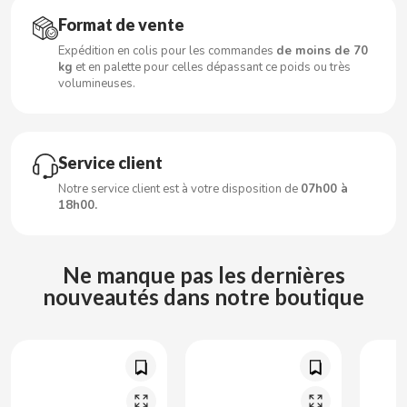
CARRETILLA
Format de vente
Expédition en colis pour les commandes
de moins de 70
CASAMAYOR
kg
et en palette pour celles dépassant ce poids ou très
volumineuses.
CERDÁN CARAMELOS
CHAMP HIGH
Service client
Notre service client est à votre disposition de
07h00 à
CHEETOS
18h00.
CHIPS AHOY
Ne manque pas les dernières
nouveautés dans notre boutique
CHOCOLATES VALOR
CHUPA CHUPS
CIGALA