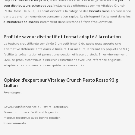
Depuis
Distribución Mayorista
, vous pouvez accéder à une large sélection de
produits
pour distributeurs automatiques
, incluant des références comme Vitalday Crunch
BOOMZA
Pesto Rosso. De plus, ils appartiennent à la catégorie des
biscuits sains
, en croissance
dans les environnements de consommation rapide. Ils s’intègrent facilement dans les
distributeurs de snacks
, notamment dans les zones à forte fréquentation.
BOP
Profil de saveur distinctif et format adapté à la rotation
BORGES
La texture croustillante combinée à un goût inspiré du pesto rosso apporte une
alternative différenciante dans le linéaire. Par ailleurs, le format en paquets de 93 g
facilite la présentation et permet une gestion efficace du stock. En environnement
BRETS
B2B, ce produit contribue à enrichir l’assortiment avec une référence originale,
adaptée aux consommateurs en quête de nouveautés.
BRILLANTE
Opinion d’expert sur Vitalday Crunch Pesto Rosso 93 g
Gullón
BUBBALOO
Avantages :
BURMAR
Saveur différenciante qui attire l’attention.
Format multipack facilitant la gestion.
C
Marque reconnue avec bonne rotation.
Inconvénients :