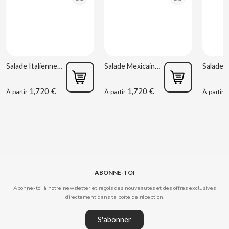
CLIPPER
CLIX
Salade Italienne 220 g Rianxeira
Salade Mexicaine 220 g Rianxeira
COCACOLA
1,720 €
1,720 €
1
À partir
À partir
À partir
CODAN
COLA CAO
COMO KOMO
ABONNE-TOI
Abonne-toi à notre newsletter et reçois des nouveautés et des offres exclusives
CONGUITOS
directement dans ta boîte de réception.
CONTROL
S'abonner