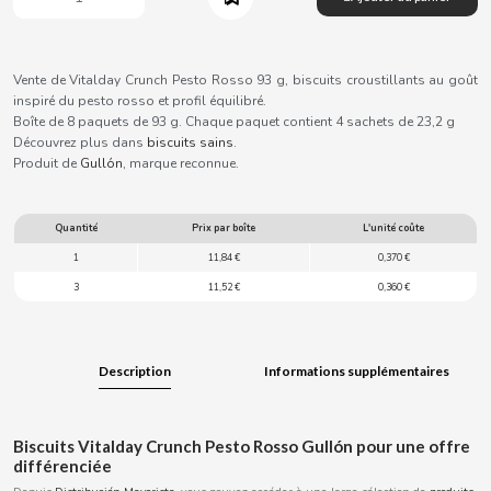
B
Vente de Vitalday Crunch Pesto Rosso 93 g, biscuits croustillants au goût
inspiré du pesto rosso et profil équilibré.
Boîte de 8 paquets de 93 g. Chaque paquet contient 4 sachets de 23,2 g
Découvrez plus dans
biscuits sains
.
BALCONI
Produit de
Gullón
, marque reconnue.
BALMY
Quantité
Prix par boîte
L'unité coûte
1
11,84 €
0,370 €
BAZOOKA CANDY
3
11,52 €
0,360 €
BECO
Description
Informations supplémentaires
BIANCHI VENDING
Biscuits Vitalday Crunch Pesto Rosso Gullón pour une offre
BIMBO-MARTINEZ
différenciée