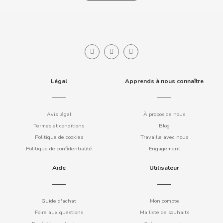
COOKIE POP & CANDY POP
COVAP
CRUSHIOUS
Légal
Apprends à nous connaître
CRUZCAMPO
Avis légal
À propos de nous
CUÉTARA
Termes et conditions
Blog
Politique de cookies
Travaille avec nous
CUEVAS
Politique de confidentialité
Engagement
Aide
Utilisateur
CYCLONES CLEAR
D
Guide d'achat
Mon compte
Foire aux questions
Ma liste de souhaits