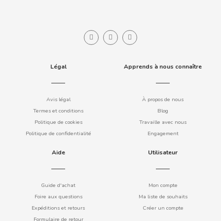
BIMBO-MARTINEZ
BOOMZA
BOP
Légal
Apprends à nous connaître
BORGES
Avis légal
À propos de nous
BRETS
Termes et conditions
Blog
Politique de cookies
Travaille avec nous
Politique de confidentialité
Engagement
BRILLANTE
Aide
Utilisateur
BUBBALOO
Guide d'achat
Mon compte
BURMAR
Foire aux questions
Ma liste de souhaits
Expéditions et retours
Créer un compte
C
Formulaire de retour