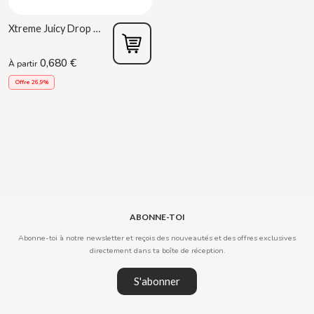
B
Xtreme Juicy Drop Pop BCB
0,680 €
À partir
Offre 26,9%
BALCONI
BALMY
BAZOOKA CANDY
ABONNE-TOI
Abonne-toi à notre newsletter et reçois des nouveautés et des offres exclusives
BECO
directement dans ta boîte de réception.
S'abonner
BIANCHI VENDING