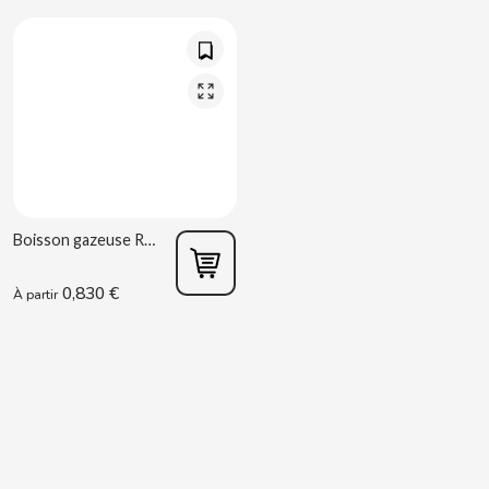
BIMBO-MARTINEZ
BOOMZA
BOP
BORGES
Boisson gazeuse Raisin Chupa Chups 345 ml Chupa Chups
BRETS
0,830 €
À partir
BRILLANTE
BUBBALOO
BURMAR
C