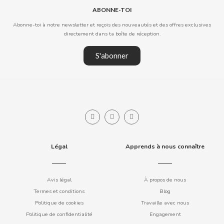
ABONNE-TOI
Abonne-toi à notre newsletter et reçois des nouveautés et des offres exclusives
directement dans ta boîte de réception.
S'abonner
CACAOLAT
CADBURY
CAFÉ BONKA
Légal
Apprends à nous connaître
CALVO
CAMPOFRIO
Avis légal
À propos de nous
Termes et conditions
Blog
Politique de cookies
Travaille avec nous
CANDELAS
Politique de confidentialité
Engagement