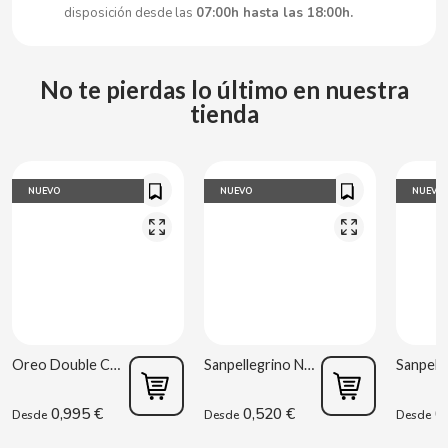
CARRETILLA
disposición desde las
07:00h hasta las 18:00h.
CASAMAYOR
No te pierdas lo último en nuestra
tienda
CERDÁN CARAMELOS
CHAMP HIGH
NUEVO
NUEVO
NUEVO
CHEETOS
CHIPS AHOY
CHOCOLATES VALOR
Oreo Double Cream 170 g
Sanpellegrino Naranja Ácida 33 cl
CHUPA CHUPS
0,995 €
0,520 €
0,
Desde
Desde
Desde
CIGALA