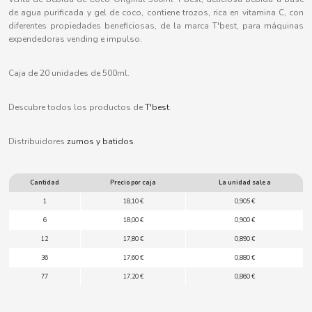
B
de agua purificada y gel de coco, contiene trozos, rica en vitamina C, con
diferentes propiedades beneficiosas, de la marca T'best, para máquinas
expendedoras vending e impulso.
Caja de 20 unidades de 500ml.
BALCONI
Descubre todos los productos de
T'best
.
BALMY
Distribuidores
zumos y batidos
.
BAZOOKA CANDY
Cantidad
Precio por caja
La unidad sale a
1
18,10 €
0,905 €
BECO
6
18,00 €
0,900 €
12
17,80 €
0,890 €
BIANCHI VENDING
36
17,60 €
0,880 €
77
17,20 €
0,860 €
BIMBO-MARTINEZ