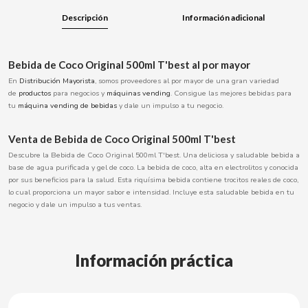
BOOMZA
Descripción
Información adicional
BOP
Bebida de Coco Original 500ml T'best al por mayor
En
Distribución Mayorista
, somos proveedores al por mayor de una gran variedad
BORGES
de
productos
para negocios y
máquinas vending
. Consigue las mejores bebidas para
tu
máquina vending de bebidas
y dale un impulso a tu negocio.
BRETS
Venta de Bebida de Coco Original 500ml T'best
Descubre la Bebida de Coco Original 500ml T'best. Una deliciosa y saludable bebida a
BRILLANTE
base de agua purificada y gel de coco. La bebida de coco, alta en electrolitos y conocida
por sus beneficios para la salud. Esta riquísima bebida contiene trocitos reales de coco,
lo cual proporciona un mayor sabor e intensidad. Incluye esta saludable bebida en tu
BUBBALOO
negocio y dale un impulso a tus ventas.
BURMAR
Información práctica
C