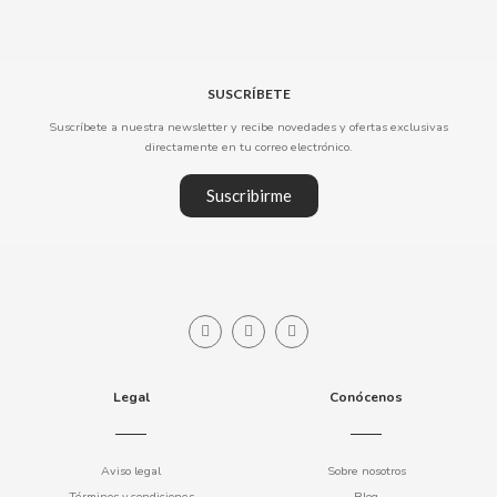
CLIPPER
SUSCRÍBETE
CLIX
Suscríbete a nuestra newsletter y recibe novedades y ofertas exclusivas
directamente en tu correo electrónico.
COCACOLA
Suscribirme
CODAN
COLA CAO
COMO KOMO
Legal
Conócenos
CONGUITOS
CONTROL
Aviso legal
Sobre nosotros
Términos y condiciones
Blog