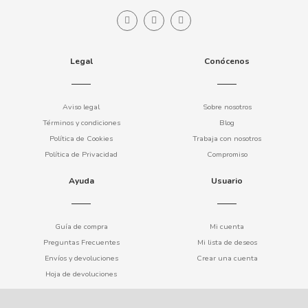
COOKIE POP & CANDY POP
COVAP
Legal
Conócenos
CRUSHIOUS
Aviso legal
Sobre nosotros
Términos y condiciones
Blog
CRUZCAMPO
Política de Cookies
Trabaja con nosotros
Política de Privacidad
Compromiso
CUÉTARA
Ayuda
Usuario
CUEVAS
Guía de compra
Mi cuenta
CYCLONES CLEAR
Preguntas Frecuentes
Mi lista de deseos
Envíos y devoluciones
Crear una cuenta
Hoja de devoluciones
D