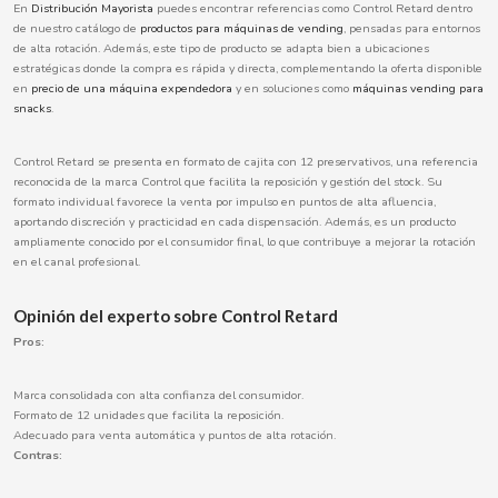
En
Distribución Mayorista
puedes encontrar referencias como Control Retard dentro
BOOMZA
de nuestro catálogo de
productos para máquinas de vending
, pensadas para entornos
de alta rotación. Además, este tipo de producto se adapta bien a ubicaciones
estratégicas donde la compra es rápida y directa, complementando la oferta disponible
BOP
en
precio de una máquina expendedora
y en soluciones como
máquinas vending para
snacks
.
BORGES
Control Retard se presenta en formato de cajita con 12 preservativos, una referencia
reconocida de la marca Control que facilita la reposición y gestión del stock. Su
BRETS
formato individual favorece la venta por impulso en puntos de alta afluencia,
aportando discreción y practicidad en cada dispensación. Además, es un producto
ampliamente conocido por el consumidor final, lo que contribuye a mejorar la rotación
BRILLANTE
en el canal profesional.
Opinión del experto sobre Control Retard
BUBBALOO
Pros:
BURMAR
Marca consolidada con alta confianza del consumidor.
Formato de 12 unidades que facilita la reposición.
C
Adecuado para venta automática y puntos de alta rotación.
Contras: