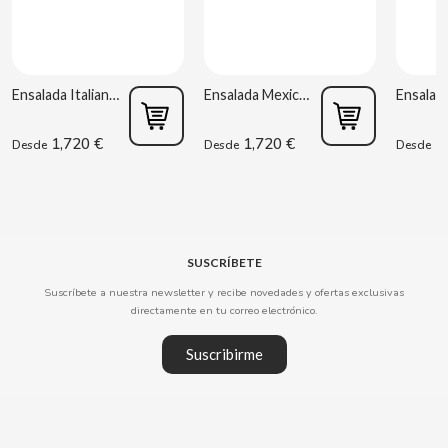
CLIPPER
Ensalada Italiana 220 g Rianxeira
Ensalada Mexicana 220 g Rianxeira
CLIX
1,720 €
1,720 €
1,
Desde
Desde
Desde
COCACOLA
CODAN
COLA CAO
SUSCRÍBETE
Suscríbete a nuestra newsletter y recibe novedades y ofertas exclusivas
directamente en tu correo electrónico.
COMO KOMO
Suscribirme
CONGUITOS
CONTROL