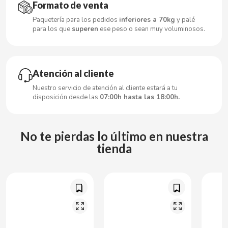
CARRETILLA
Formato de venta
Paquetería para los pedidos
inferiores a 70kg
y palé
para los que
superen
ese peso o sean muy voluminosos.
CASAMAYOR
CERDÁN CARAMELOS
Atención al cliente
CHAMP HIGH
Nuestro servicio de atención al cliente estará a tu
disposición desde las
07:00h hasta las 18:00h.
CHEETOS
No te pierdas lo último en nuestra
CHIPS AHOY
tienda
CHOCOLATES VALOR
CHUPA CHUPS
CIGALA