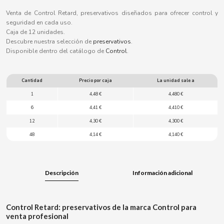
B
Venta de Control Retard, preservativos diseñados para ofrecer control y
seguridad en cada uso.
Caja de 12 unidades.
Descubre nuestra selección de
preservativos
.
Disponible dentro del catálogo de
Control
.
BALCONI
Cantidad
Precio por caja
La unidad sale a
1
4,48 €
4,480 €
BALMY
6
4,41 €
4,410 €
12
4,30 €
4,300 €
BAZOOKA CANDY
48
4,14 €
4,140 €
BECO
Descripción
Información adicional
BIANCHI VENDING
BIMBO-MARTINEZ
Control Retard: preservativos de la marca Control para
venta profesional