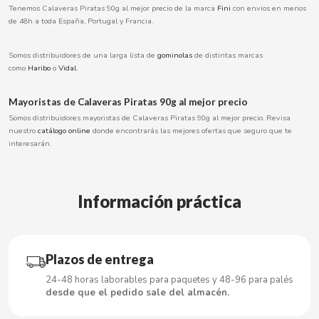
Tenemos Calaveras Piratas 90g al mejor precio de la marca
Fini
con envios en menos
BOOMZA
de 48h a toda España, Portugal y Francia.
BOP
Somos distribuidores de una larga lista de
gominolas
de distintas marcas
como
Haribo
o
Vidal.
BORGES
Mayoristas de Calaveras Piratas 90g al mejor precio
Somos distribuidores mayoristas de Calaveras Piratas 90g al mejor precio. Revisa
BRETS
nuestro
catálogo online
donde encontrarás las mejores ofertas que seguro que te
interesarán.
BRILLANTE
Información práctica
BUBBALOO
BURMAR
Plazos de entrega
C
24-48 horas laborables para paquetes y 48-96 para palés
desde que el pedido sale del almacén.