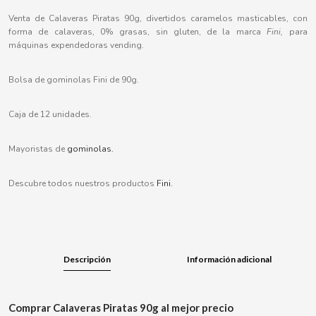
B
Venta de Calaveras Piratas 90g, divertidos caramelos masticables, con
forma de calaveras, 0% grasas, sin gluten, de la marca
Fini,
para
máquinas expendedoras vending.
Bolsa de gominolas Fini de 90g.
BALCONI
Caja de 12 unidades.
BALMY
Mayoristas de
gominolas.
BAZOOKA CANDY
Descubre todos nuestros productos
Fini.
BECO
BIANCHI VENDING
Descripción
Información adicional
BIMBO-MARTINEZ
Comprar Calaveras Piratas 90g al mejor precio