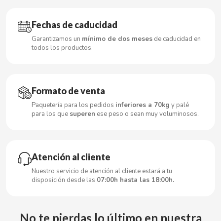
Fechas de caducidad
CACAOLAT
Garantizamos un
mínimo de dos meses
de caducidad en
todos los productos.
CADBURY
Formato de venta
CAFÉ BONKA
Paquetería para los pedidos
inferiores a 70kg
y palé
para los que
superen
ese peso o sean muy voluminosos.
CALVO
CAMPOFRIO
Atención al cliente
CANDELAS
Nuestro servicio de atención al cliente estará a tu
disposición desde las
07:00h hasta las 18:00h.
CAPRIMO
No te pierdas lo último en nuestra