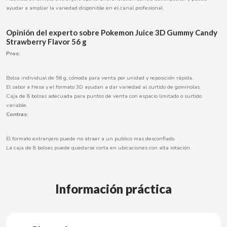
ayudar a ampliar la variedad disponible en el canal profesional.
Opinión del experto sobre Pokemon Juice 3D Gummy Candy
CACAOLAT
Strawberry Flavor 56 g
Pros:
CADBURY
Bolsa individual de 56 g, cómoda para venta por unidad y reposición rápida.
El sabor a fresa y el formato 3D ayudan a dar variedad al surtido de gominolas.
CAFÉ BONKA
Caja de 8 bolsas adecuada para puntos de venta con espacio limitado o surtido
variable.
Contras:
CALVO
El formato extranjero puede no atraer a un publico mas desconfiado.
CAMPOFRIO
La caja de 8 bolsas puede quedarse corta en ubicaciones con alta rotación.
CANDELAS
Información práctica
CAPRIMO