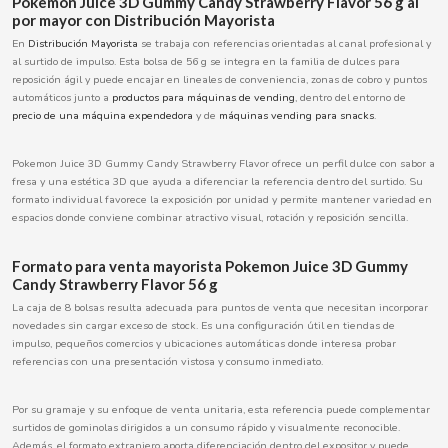
Pokemon Juice 3D Gummy Candy Strawberry Flavor 56 g al
BOOMZA
por mayor con Distribución Mayorista
En
Distribución Mayorista
se trabaja con referencias orientadas al canal profesional y
al surtido de impulso. Esta bolsa de 56 g se integra en la familia de dulces para
BOP
reposición ágil y puede encajar en lineales de conveniencia, zonas de cobro y puntos
automáticos junto a
productos para máquinas de vending
, dentro del entorno de
precio de una máquina expendedora
y de
máquinas vending para snacks
.
BORGES
Pokemon Juice 3D Gummy Candy Strawberry Flavor ofrece un perfil dulce con sabor a
BRETS
fresa y una estética 3D que ayuda a diferenciar la referencia dentro del surtido. Su
formato individual favorece la exposición por unidad y permite mantener variedad en
espacios donde conviene combinar atractivo visual, rotación y reposición sencilla.
BRILLANTE
Formato para venta mayorista Pokemon Juice 3D Gummy
Candy Strawberry Flavor 56 g
BUBBALOO
La caja de 8 bolsas resulta adecuada para puntos de venta que necesitan incorporar
novedades sin cargar exceso de stock. Es una configuración útil en tiendas de
BURMAR
impulso, pequeños comercios y ubicaciones automáticas donde interesa probar
referencias con una presentación vistosa y consumo inmediato.
C
Por su gramaje y su enfoque de venta unitaria, esta referencia puede complementar
surtidos de gominolas dirigidos a un consumo rápido y visualmente reconocible.
Además, el formato extranjero aporta diferenciación dentro del expositor y puede