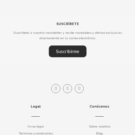
COOKIE POP & CANDY POP
SUSCRÍBETE
COVAP
Suscríbete a nuestra newsletter y recibe novedades y ofertas exclusivas
directamente en tu correo electrónico.
CRUSHIOUS
Suscribirme
CRUZCAMPO
CUÉTARA
CUEVAS
CYCLONES CLEAR
Legal
Conócenos
D
Aviso legal
Sobre nosotros
Términos y condiciones
Blog