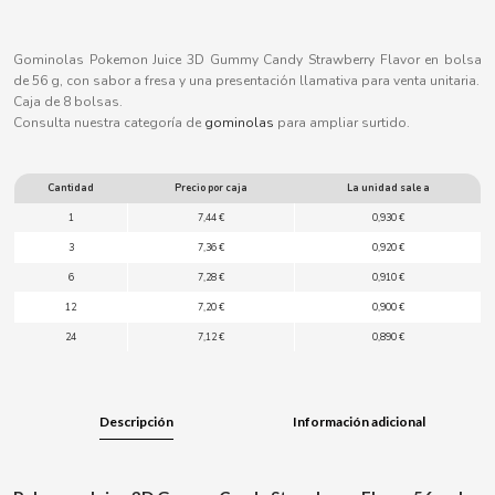
B
Gominolas Pokemon Juice 3D Gummy Candy Strawberry Flavor en bolsa
de 56 g, con sabor a fresa y una presentación llamativa para venta unitaria.
Caja de 8 bolsas.
Consulta nuestra categoría de
gominolas
para ampliar surtido.
BALCONI
Cantidad
Precio por caja
La unidad sale a
BALMY
1
7,44 €
0,930 €
3
7,36 €
0,920 €
BAZOOKA CANDY
6
7,28 €
0,910 €
12
7,20 €
0,900 €
BECO
24
7,12 €
0,890 €
BIANCHI VENDING
Descripción
Información adicional
BIMBO-MARTINEZ