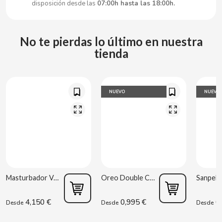
disposición desde las
07:00h hasta las 18:00h.
CLIPPER
No te pierdas lo último en nuestra
CLIX
tienda
COCACOLA
NUEVO
NUEVO
CODAN
COLA CAO
COMO KOMO
Masturbador Vagina Estela Galáctica
Oreo Double Cream 170 g
CONGUITOS
4,150 €
0,995 €
0,
Desde
Desde
Desde
CONTROL