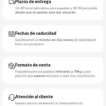
Plazos de entrega
CARRETILLA
24-48 horas laborables para paquetes y 48-96 para palés
desde que el pedido sale del almacén.
CASAMAYOR
CERDÁN CARAMELOS
Fechas de caducidad
CHAMP HIGH
Garantizamos un
mínimo de dos meses
de caducidad en
todos los productos.
CHEETOS
Formato de venta
CHIPS AHOY
Paquetería para los pedidos
inferiores a 70kg
y palé
para los que
superen
ese peso o sean muy voluminosos.
CHOCOLATES VALOR
CHUPA CHUPS
Atención al cliente
Nuestro servicio de atención al cliente estará a tu
CIGALA