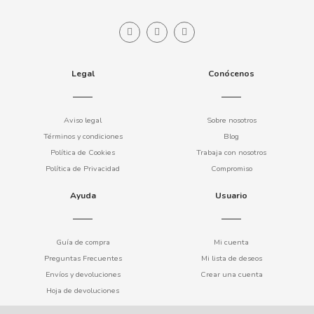
COOKIE POP & CANDY POP
COVAP
Legal
Conócenos
CRUSHIOUS
Aviso legal
Sobre nosotros
CRUZCAMPO
Términos y condiciones
Blog
Política de Cookies
Trabaja con nosotros
Política de Privacidad
Compromiso
CUÉTARA
Ayuda
Usuario
CUEVAS
Guía de compra
Mi cuenta
CYCLONES CLEAR
Preguntas Frecuentes
Mi lista de deseos
Envíos y devoluciones
Crear una cuenta
D
Hoja de devoluciones