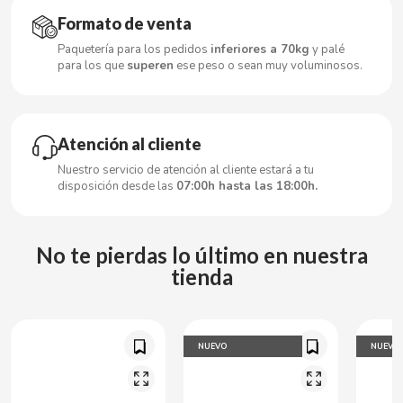
CARRETILLA
Formato de venta
Paquetería para los pedidos
inferiores a 70kg
y palé
CASAMAYOR
para los que
superen
ese peso o sean muy voluminosos.
CERDÁN CARAMELOS
Atención al cliente
CHAMP HIGH
Nuestro servicio de atención al cliente estará a tu
disposición desde las
07:00h hasta las 18:00h.
CHEETOS
CHIPS AHOY
No te pierdas lo último en nuestra
tienda
CHOCOLATES VALOR
CHUPA CHUPS
NUEVO
NUEVO
CIGALA