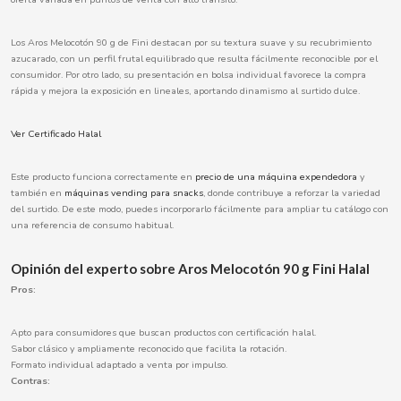
BOOMZA
Los Aros Melocotón 90 g de Fini destacan por su textura suave y su recubrimiento
azucarado, con un perfil frutal equilibrado que resulta fácilmente reconocible por el
BOP
consumidor. Por otro lado, su presentación en bolsa individual favorece la compra
rápida y mejora la exposición en lineales, aportando dinamismo al surtido dulce.
BORGES
Ver Certificado Halal
BRETS
Este producto funciona correctamente en
precio de una máquina expendedora
y
también en
máquinas vending para snacks
, donde contribuye a reforzar la variedad
del surtido. De este modo, puedes incorporarlo fácilmente para ampliar tu catálogo con
BRILLANTE
una referencia de consumo habitual.
BUBBALOO
Opinión del experto sobre Aros Melocotón 90 g Fini Halal
Pros:
BURMAR
Apto para consumidores que buscan productos con certificación halal.
C
Sabor clásico y ampliamente reconocido que facilita la rotación.
Formato individual adaptado a venta por impulso.
Contras: