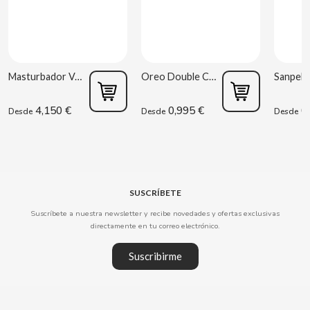
CLIPPER
CLIX
Masturbador Vagina Estela Galáctica
Oreo Double Cream 170 g
COCACOLA
4,150 €
0,995 €
0,
Desde
Desde
Desde
CODAN
COLA CAO
SUSCRÍBETE
Suscríbete a nuestra newsletter y recibe novedades y ofertas exclusivas
COMO KOMO
directamente en tu correo electrónico.
CONGUITOS
Suscribirme
CONTROL