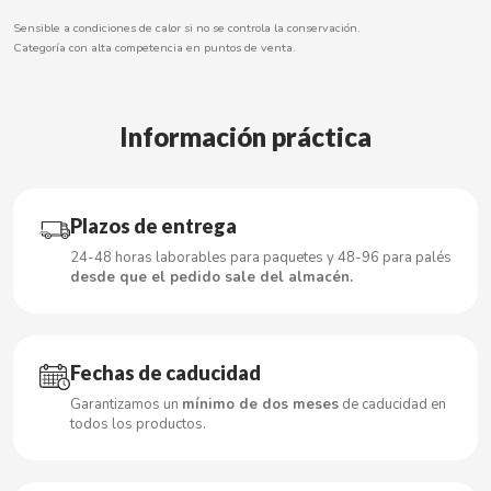
Sensible a condiciones de calor si no se controla la conservación.
Categoría con alta competencia en puntos de venta.
CACAOLAT
Información práctica
CADBURY
CAFÉ BONKA
Plazos de entrega
24-48 horas laborables para paquetes y 48-96 para palés
CALVO
desde que el pedido sale del almacén.
CAMPOFRIO
Fechas de caducidad
CANDELAS
Garantizamos un
mínimo de dos meses
de caducidad en
todos los productos.
CAPRIMO