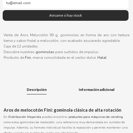
B
Venta de Aros Melocotón 90 g, gominolas en forma de aro con textura
tierna y sabor frutal a melocotón, con acabado azucarado agradable.
BALCONI
Caja de 12 unidades.
Descubre nuestras
gominolas
para surtidos de impulso.
Producto de
Fini
, marca consolidada en el sector dulce.
Halal
BALMY
BAZOOKA CANDY
Descripción
Información adicional
BECO
BIANCHI VENDING
Aros de melocotón Fini: gominola clásica de alta rotación
En
Distribución Mayorista
puedes encontrar
productos para máquinas de vending
como estas gominolas de melocotón, una referencia muy demandada en surtidos de
BIMBO-MARTINEZ
impulso. Además, su formato individual facilita la reposición y permite mantener una
oferta variada en puntos de venta con alto tránsito.