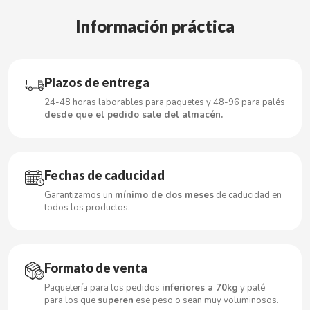
Información práctica
CACAOLAT
Plazos de entrega
CADBURY
24-48 horas laborables para paquetes y 48-96 para palés
desde que el pedido sale del almacén.
CAFÉ BONKA
CALVO
Fechas de caducidad
Garantizamos un
mínimo de dos meses
de caducidad en
CAMPOFRIO
todos los productos.
CANDELAS
Formato de venta
CAPRIMO
Paquetería para los pedidos
inferiores a 70kg
y palé
para los que
superen
ese peso o sean muy voluminosos.