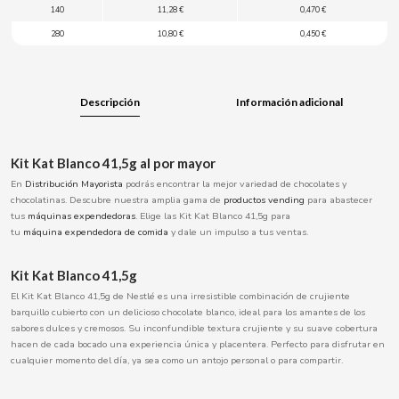
140
11,28 €
0,470 €
BOOMZA
280
10,80 €
0,450 €
BOP
Descripción
Información adicional
BORGES
BRETS
Kit Kat Blanco 41,5g al por mayor
En
Distribución Mayorista
podrás encontrar la mejor variedad de chocolates y
chocolatinas. Descubre nuestra amplia gama de
productos
vending
para abastecer
BRILLANTE
tus
máquinas expendedoras
. Elige las Kit Kat Blanco 41,5g para
tu
máquina
expendedora de comida
y dale un impulso a tus ventas.
BUBBALOO
Kit Kat Blanco 41,5g
El Kit Kat Blanco 41,5g de Nestlé es una irresistible combinación de crujiente
BURMAR
barquillo cubierto con un delicioso chocolate blanco, ideal para los amantes de los
sabores dulces y cremosos. Su inconfundible textura crujiente y su suave cobertura
hacen de cada bocado una experiencia única y placentera. Perfecto para disfrutar en
C
cualquier momento del día, ya sea como un antojo personal o para compartir.