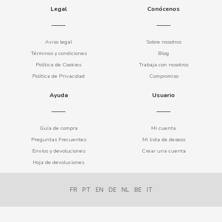
Legal
Conócenos
COOKIE POP & CANDY POP
COVAP
Aviso legal
Sobre nosotros
Términos y condiciones
Blog
Política de Cookies
Trabaja con nosotros
CRUSHIOUS
Política de Privacidad
Compromiso
CRUZCAMPO
Ayuda
Usuario
CUÉTARA
Guía de compra
Mi cuenta
Preguntas Frecuentes
Mi lista de deseos
CUEVAS
Envíos y devoluciones
Crear una cuenta
Hoja de devoluciones
CYCLONES CLEAR
FR
PT
EN
DE
NL
BE
IT
D