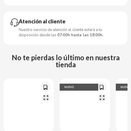
CARRETILLA
CASAMAYOR
Atención al cliente
Nuestro servicio de atención al cliente estará a tu
CERDÁN CARAMELOS
disposición desde las
07:00h hasta las 18:00h.
CHAMP HIGH
No te pierdas lo último en nuestra
tienda
CHEETOS
CHIPS AHOY
NUEVO
NUEVO
CHOCOLATES VALOR
CHUPA CHUPS
CIGALA