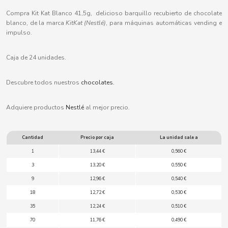
B
Compra Kit Kat Blanco 41,5g, delicioso barquillo recubierto de chocolate
blanco, de la marca
KitKat (Nestlé)
, para máquinas automáticas vending e
impulso.
Caja de 24 unidades.
BALCONI
Descubre todos nuestros
chocolates.
BALMY
Adquiere productos
Nestlé
al mejor precio.
BAZOOKA CANDY
Cantidad
Precio por caja
La unidad sale a
1
13,44 €
0,560 €
BECO
3
13,20 €
0,550 €
9
12,96 €
0,540 €
BIANCHI VENDING
18
12,72 €
0,530 €
35
12,24 €
0,510 €
BIMBO-MARTINEZ
70
11,76 €
0,490 €