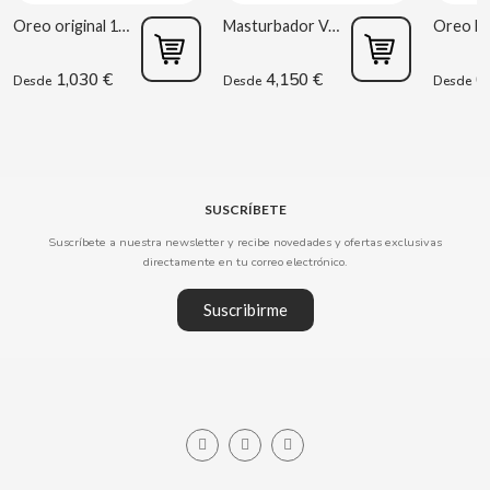
Oreo original 176g
Masturbador Vagina Estela Galáctica
CLIPPER
1,030 €
4,150 €
0,
Desde
Desde
Desde
CLIX
COCACOLA
SUSCRÍBETE
CODAN
Suscríbete a nuestra newsletter y recibe novedades y ofertas exclusivas
directamente en tu correo electrónico.
COLA CAO
Suscribirme
COMO KOMO
CONGUITOS
CONTROL