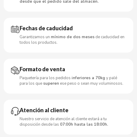
desde que el pedido sale del almacén.
CACAOLAT
Fechas de caducidad
Garantizamos un
mínimo de dos meses
de caducidad en
CADBURY
todos los productos.
CAFÉ BONKA
Formato de venta
CALVO
Paquetería para los pedidos
inferiores a 70kg
y palé
para los que
superen
ese peso o sean muy voluminosos.
CAMPOFRIO
CANDELAS
Atención al cliente
Nuestro servicio de atención al cliente estará a tu
CAPRIMO
disposición desde las
07:00h hasta las 18:00h.