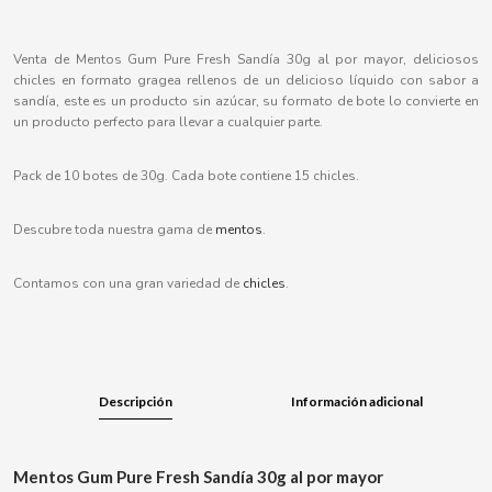
B
Venta de Mentos Gum Pure Fresh Sandía 30g al por mayor, deliciosos
chicles en formato gragea rellenos de un delicioso líquido con sabor a
sandía, este es un producto sin azúcar, su formato de bote lo convierte en
un producto perfecto para llevar a cualquier parte.
BALCONI
Pack de 10 botes de 30g. Cada bote contiene 15 chicles.
BALMY
Descubre toda nuestra gama de
mentos
.
BAZOOKA CANDY
Contamos con una gran variedad de
chicles
.
BECO
BIANCHI VENDING
Descripción
Información adicional
BIMBO-MARTINEZ
Mentos Gum Pure Fresh Sandía 30g al por mayor