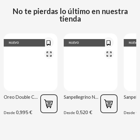
CARRETILLA
No te pierdas lo último en nuestra
tienda
CASAMAYOR
CERDÁN CARAMELOS
NUEVO
NUEVO
NUEVO
CHAMP HIGH
CHEETOS
CHIPS AHOY
Oreo Double Cream 170 g
Sanpellegrino Naranja Ácida 33 cl
CHOCOLATES VALOR
0,995 €
0,520 €
0,
Desde
Desde
Desde
CHUPA CHUPS
CIGALA