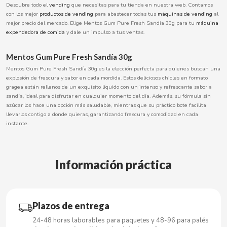
Descubre todo el
vending
que necesitas para tu tienda en nuestra web. Contamos
BOOMZA
con los mejor
productos de
vending
para abastecer todas tus
máquinas de
vending
al
mejor precio del mercado. Elige Mentos Gum Pure Fresh Sandía 30g para tu
máquina
expendedora de comida
y dale un impulso a tus ventas.
BOP
Mentos Gum Pure Fresh Sandía 30g
BORGES
Mentos Gum Pure Fresh Sandía 30g es la elección perfecta para quienes buscan una
explosión de frescura y sabor en cada mordida. Estos deliciosos chicles en formato
gragea están rellenos de un exquisito líquido con un intenso y refrescante sabor a
BRETS
sandía, ideal para disfrutar en cualquier momento del día. Además, su fórmula sin
azúcar los hace una opción más saludable, mientras que su práctico bote facilita
llevarlos contigo a donde quieras, garantizando frescura y comodidad en cada
BRILLANTE
instante.
BUBBALOO
Información práctica
BURMAR
C
Plazos de entrega
24-48 horas laborables para paquetes y 48-96 para palés