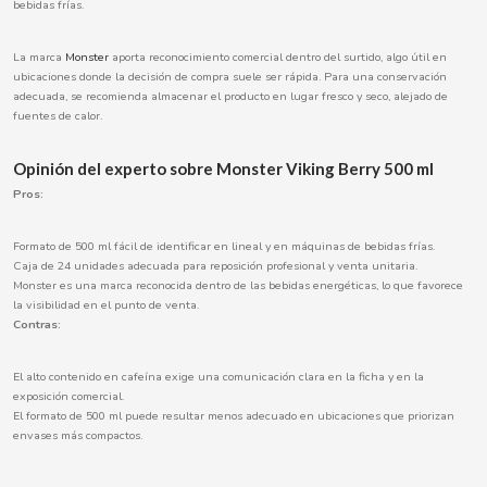
bebidas frías.
La marca
Monster
aporta reconocimiento comercial dentro del surtido, algo útil en
ubicaciones donde la decisión de compra suele ser rápida. Para una conservación
CACAOLAT
adecuada, se recomienda almacenar el producto en lugar fresco y seco, alejado de
fuentes de calor.
CADBURY
Opinión del experto sobre Monster Viking Berry 500 ml
Pros:
CAFÉ BONKA
Formato de 500 ml fácil de identificar en lineal y en máquinas de bebidas frías.
CALVO
Caja de 24 unidades adecuada para reposición profesional y venta unitaria.
Monster es una marca reconocida dentro de las bebidas energéticas, lo que favorece
la visibilidad en el punto de venta.
CAMPOFRIO
Contras:
CANDELAS
El alto contenido en cafeína exige una comunicación clara en la ficha y en la
exposición comercial.
El formato de 500 ml puede resultar menos adecuado en ubicaciones que priorizan
CAPRIMO
envases más compactos.