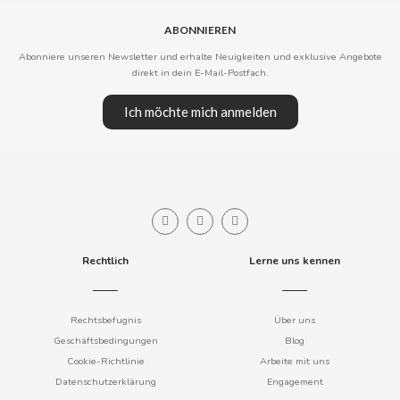
ABONNIEREN
CLIPPER
Abonniere unseren Newsletter und erhalte Neuigkeiten und exklusive Angebote
direkt in dein E-Mail-Postfach.
CLIX
Ich möchte mich anmelden
COCACOLA
CODAN
COLA CAO
Rechtlich
Lerne uns kennen
COMO KOMO
Rechtsbefugnis
Über uns
CONGUITOS
Geschäftsbedingungen
Blog
Cookie-Richtlinie
Arbeite mit uns
CONTROL
Datenschutzerklärung
Engagement