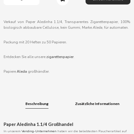
B
Verkauf von Paper Aledinha 1.1/4, Transparentes Zigarettenpapier, 100%
biologisch abbaubare Cellulose, kein Gummi, Marke
Aleda
, für automaten.
Packung mit 20 Heften zu 50 Papieren.
BALCONI
Entdecken Sie alle unsere
zigarettenpapier
.
BALMY
Papiere
Aleda
großhändler.
BAZOOKA CANDY
BECO
Beschreibung
Zusätzliche Informationen
BIANCHI VENDING
BIMBO-MARTINEZ
Paper Aledinha 1.1/4 Großhandel
In unserem
Vending-Unternehmen
haben wir die beliebtesten Raucherartikel auf