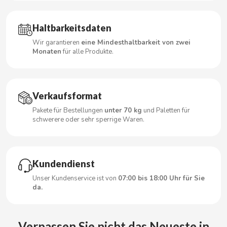
Haltbarkeitsdaten
CACAOLAT
Wir garantieren
eine Mindesthaltbarkeit von zwei
Monaten
für alle Produkte.
CADBURY
CAFÉ BONKA
Verkaufsformat
Pakete für Bestellungen
unter 70 kg
und Paletten für
schwerere oder sehr sperrige Waren.
CALVO
CAMPOFRIO
Kundendienst
CANDELAS
Unser Kundenservice ist von
07:00 bis 18:00 Uhr für Sie
da.
CAPRIMO
Verpassen Sie nicht das Neueste in