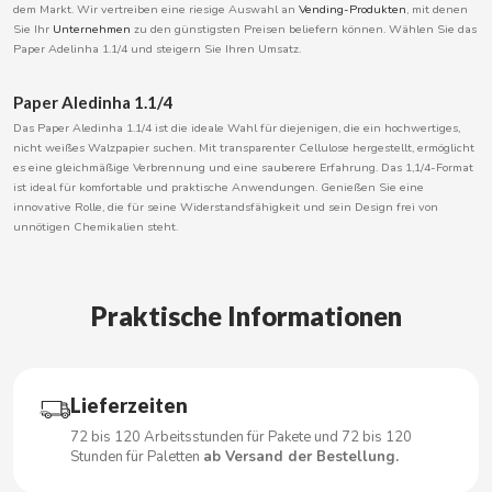
dem Markt. Wir vertreiben eine riesige Auswahl an
Vending-Produkten
, mit denen
BOOMZA
Sie Ihr
Unternehmen
zu den günstigsten Preisen beliefern können. Wählen Sie das
Paper Adelinha 1.1/4 und steigern Sie Ihren Umsatz.
BOP
Paper Aledinha 1.1/4
Das Paper Aledinha 1.1/4 ist die ideale Wahl für diejenigen, die ein hochwertiges,
BORGES
nicht weißes Walzpapier suchen. Mit transparenter Cellulose hergestellt, ermöglicht
es eine gleichmäßige Verbrennung und eine sauberere Erfahrung. Das 1,1/4-Format
ist ideal für komfortable und praktische Anwendungen. Genießen Sie eine
BRETS
innovative Rolle, die für seine Widerstandsfähigkeit und sein Design frei von
unnötigen Chemikalien steht.
BRILLANTE
Praktische Informationen
BUBBALOO
BURMAR
Lieferzeiten
C
72 bis 120 Arbeitsstunden für Pakete und 72 bis 120
Stunden für Paletten
ab Versand der Bestellung.