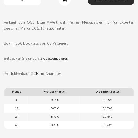
B
Verkauf von OCB Blue X-Pert, sehr feines Messpapier, nur für Experten
geeignet, Marke
OCB,
für automaten.
Box mit 50 Booklets von 60 Papieren.
BALCONI
Entdecken Sie unsere
zigaettenpapier
.
BALMY
Produktverkauf
OCB
großhändler.
BAZOOKA CANDY
Menge
Preis pro Karton
Die Einheit kostet
BECO
1
9,25 €
0,185 €
12
9,00 €
0,180 €
BIANCHI VENDING
24
8,75 €
0,175 €
48
8,50 €
0,170 €
BIMBO-MARTINEZ