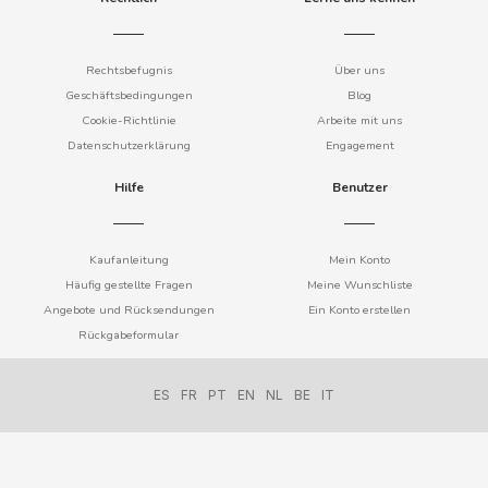
COOKIE POP & CANDY POP
Rechtsbefugnis
Über uns
COVAP
Geschäftsbedingungen
Blog
Cookie-Richtlinie
Arbeite mit uns
Datenschutzerklärung
Engagement
CRUSHIOUS
Hilfe
Benutzer
CRUZCAMPO
Kaufanleitung
Mein Konto
CUÉTARA
Häufig gestellte Fragen
Meine Wunschliste
Angebote und Rücksendungen
Ein Konto erstellen
CUEVAS
Rückgabeformular
CYCLONES CLEAR
ES
FR
PT
EN
NL
BE
IT
D