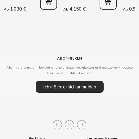
1,030 €
4,150 €
0,99
Ab
Ab
Ab
CLIPPER
CLIX
COCACOLA
ABONNIEREN
CODAN
Abonniere unseren Newsletter und erhalte Neuigkeiten und exklusive Angebote
direkt in dein E-Mail-Postfach.
COLA CAO
Ich möchte mich anmelden
COMO KOMO
CONGUITOS
CONTROL
Rechtlich
Lerne uns kennen