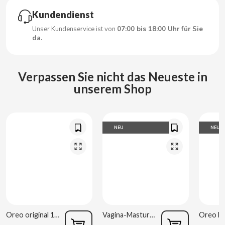
CARRETILLA
Kundendienst
Unser Kundenservice ist von
07:00 bis 18:00 Uhr für Sie
CASAMAYOR
da.
CERDÁN CARAMELOS
Verpassen Sie nicht das Neueste in
CHAMP HIGH
unserem Shop
CHEETOS
NEU
NEU
CHIPS AHOY
CHOCOLATES VALOR
CHUPA CHUPS
Oreo original 176g
Vagina-Masturbator Estela Galáctica
CIGALA