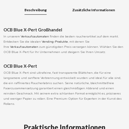
BOOMZA
Beschreibung
Zusätzliche Informationen
BOP
OCB Blue X-Pert Großhandel
In unserem
Verkaufsautomaten
finden die besten raucherartikel auf dem markt.
BORGES
Entdecken Sie die idealen
Vending-Produkte
, mit denen Sie
Ihre
Verkaufsautomaten
zum günstigsten Preis versorgen können. Wählen Sie den
OCB Blue X-Pert für Ihr Unternehmen und steigern Sie Ihren Umsatz.
BRETS
OCB Blue X-Pert
BRILLANTE
OCB Blue X-Pert sind ultrafeine, fast transparente Blättchen, die für eine
langsamere und sanftere Verbrennung entwickelt wurden und ideal für alle sind,
die ein raffiniertes Raucherlebnis suchen. Seine natürliche, bleichmittelfreie
BUBBALOO
Faserzusammensetzung garantiert einen gleichmäßigen Abbrand und einen
reinsten Geschmack. Mit seinem extra schlanken Format ermöglicht es, präziseres
und weniger Papier zu rollen. Eine Premium-Option für Experten in der Kunst des
BURMAR
Rollens.
C
Praktische Informationen