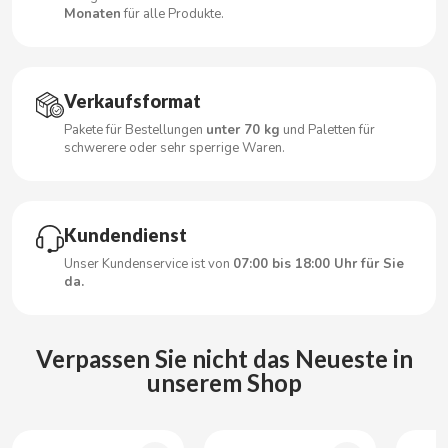
CARRETILLA
Monaten
für alle Produkte.
CASAMAYOR
Verkaufsformat
CERDÁN CARAMELOS
Pakete für Bestellungen
unter 70 kg
und Paletten für
schwerere oder sehr sperrige Waren.
CHAMP HIGH
CHEETOS
Kundendienst
Unser Kundenservice ist von
07:00 bis 18:00 Uhr für Sie
CHIPS AHOY
da.
CHOCOLATES VALOR
Verpassen Sie nicht das Neueste in
unserem Shop
CHUPA CHUPS
CIGALA