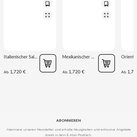
CLIPPER
CLIX
COCACOLA
Italienischer Salat 220 g Rianxeira
Mexikanischer Salat 220 g Rianxeira
CODAN
1,720 €
1,720 €
1,72
Ab
Ab
Ab
COLA CAO
COMO KOMO
CONGUITOS
ABONNIEREN
CONTROL
Abonniere unseren Newsletter und erhalte Neuigkeiten und exklusive Angebote
direkt in dein E-Mail-Postfach.