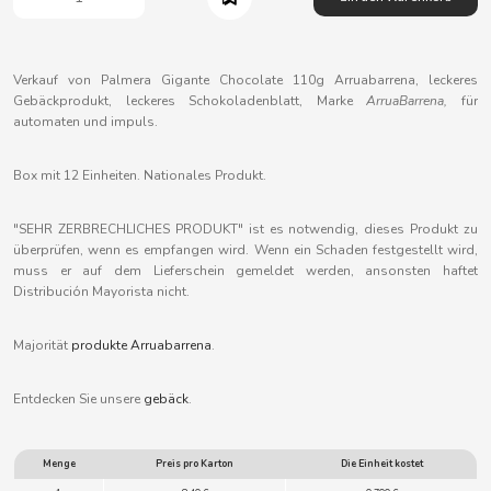
B
Verkauf von Palmera Gigante Chocolate 110g Arruabarrena, leckeres
Gebäckprodukt, leckeres Schokoladenblatt, Marke
ArruaBarrena,
für
automaten und impuls.
BALCONI
Box mit 12 Einheiten. Nationales Produkt.
BALMY
"SEHR ZERBRECHLICHES PRODUKT" ist es notwendig, dieses Produkt zu
überprüfen, wenn es empfangen wird. Wenn ein Schaden festgestellt wird,
muss er auf dem Lieferschein gemeldet werden, ansonsten haftet
BAZOOKA CANDY
Distribución Mayorista nicht.
BECO
Majorität
produkte Arruabarrena
.
BIANCHI VENDING
Entdecken Sie unsere
gebäck
.
BIMBO-MARTINEZ
Menge
Preis pro Karton
Die Einheit kostet