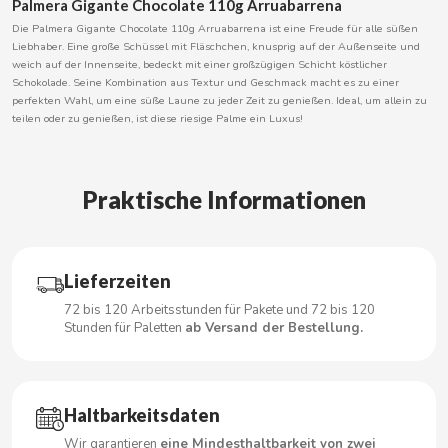
Palmera Gigante Chocolate 110g Arruabarrena
Die Palmera Gigante Chocolate 110g Arruabarrena ist eine Freude für alle süßen
Liebhaber. Eine große Schüssel mit Fläschchen, knusprig auf der Außenseite und
weich auf der Innenseite, bedeckt mit einer großzügigen Schicht köstlicher
CACAOLAT
Schokolade. Seine Kombination aus Textur und Geschmack macht es zu einer
perfekten Wahl, um eine süße Laune zu jeder Zeit zu genießen. Ideal, um allein zu
teilen oder zu genießen, ist diese riesige Palme ein Luxus!
CADBURY
CAFÉ BONKA
Praktische Informationen
CALVO
Lieferzeiten
CAMPOFRIO
72 bis 120 Arbeitsstunden für Pakete und 72 bis 120
Stunden für Paletten
ab Versand der Bestellung.
CANDELAS
CAPRIMO
Haltbarkeitsdaten
Wir garantieren
eine Mindesthaltbarkeit von zwei