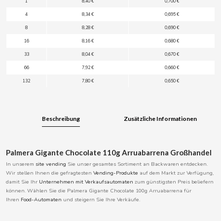
1
8,40 €
0,700 €
BOOMZA
4
8,34 €
0,695 €
8
8,28 €
0,690 €
BOP
16
8,16 €
0,680 €
33
8,04 €
0,670 €
BORGES
66
7,92 €
0,660 €
132
7,80 €
0,650 €
BRETS
BRILLANTE
Beschreibung
Zusätzliche Informationen
BUBBALOO
Palmera Gigante Chocolate 110g Arruabarrena Großhandel
In unserem
site vending
Sie unser gesamtes Sortiment an Backwaren entdecken.
BURMAR
Wir stellen Ihnen die gefragtesten
Vending-Produkte
auf dem Markt zur Verfügung,
damit Sie Ihr
Unternehmen mit Verkaufsautomaten
zum günstigsten Preis beliefern
können. Wählen Sie die Palmera Gigante Chocolate 100g Arruabarrena für
C
Ihren
Food-Automaten
und steigern Sie Ihre Verkäufe.