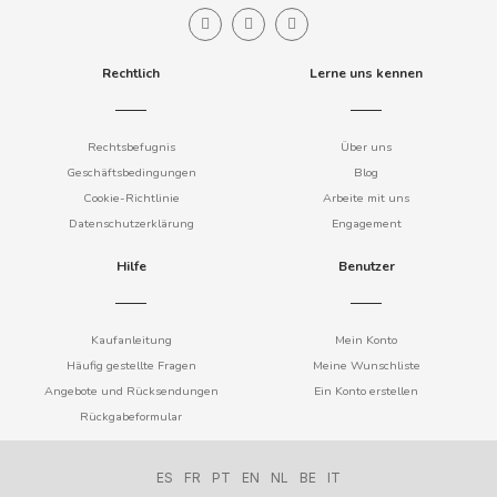
Rechtlich
Lerne uns kennen
DAMEL
Rechtsbefugnis
Über uns
DANONE
Geschäftsbedingungen
Blog
Cookie-Richtlinie
Arbeite mit uns
DISTRIBUCIÓN MAYORISTA
Datenschutzerklärung
Engagement
Hilfe
Benutzer
DODOT
DON SIMON
Kaufanleitung
Mein Konto
Häufig gestellte Fragen
Meine Wunschliste
Angebote und Rücksendungen
Ein Konto erstellen
DORITOS
Rückgabeformular
DR PEPPER
ES
FR
PT
EN
NL
BE
IT