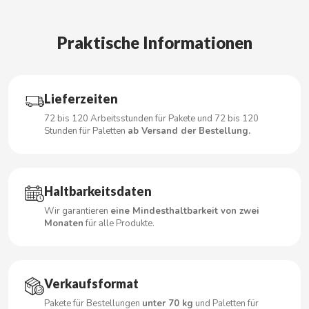
CARRETILLA
Praktische Informationen
CASAMAYOR
CERDÁN CARAMELOS
Lieferzeiten
CHAMP HIGH
72 bis 120 Arbeitsstunden für Pakete und 72 bis 120
Stunden für Paletten
ab Versand der Bestellung.
CHEETOS
Haltbarkeitsdaten
CHIPS AHOY
Wir garantieren
eine Mindesthaltbarkeit von zwei
Monaten
für alle Produkte.
CHOCOLATES VALOR
CHUPA CHUPS
Verkaufsformat
CIGALA
Pakete für Bestellungen
unter 70 kg
und Paletten für