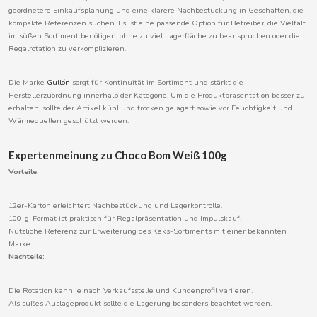
geordnetere Einkaufsplanung und eine klarere Nachbestückung in Geschäften, die
kompakte Referenzen suchen. Es ist eine passende Option für Betreiber, die Vielfalt
im süßen Sortiment benötigen, ohne zu viel Lagerfläche zu beanspruchen oder die
Regalrotation zu verkomplizieren.
CACAOLAT
Die Marke
Gullón
sorgt für Kontinuität im Sortiment und stärkt die
CADBURY
Herstellerzuordnung innerhalb der Kategorie. Um die Produktpräsentation besser zu
erhalten, sollte der Artikel kühl und trocken gelagert sowie vor Feuchtigkeit und
Wärmequellen geschützt werden.
CAFÉ BONKA
Expertenmeinung zu Choco Bom Weiß 100g
CALVO
Vorteile:
12er-Karton erleichtert Nachbestückung und Lagerkontrolle.
CAMPOFRIO
100-g-Format ist praktisch für Regalpräsentation und Impulskauf.
Nützliche Referenz zur Erweiterung des Keks-Sortiments mit einer bekannten
Marke.
CANDELAS
Nachteile:
CAPRIMO
Die Rotation kann je nach Verkaufsstelle und Kundenprofil variieren.
Als süßes Auslageprodukt sollte die Lagerung besonders beachtet werden.