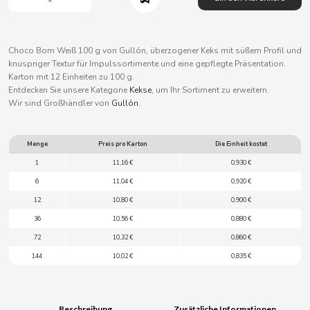
B
Choco Bom Weiß 100 g von Gullón, überzogener Keks mit süßem Profil und
knuspriger Textur für Impulssortimente und eine gepflegte Präsentation.
Karton mit 12 Einheiten zu 100 g.
Entdecken Sie unsere Kategorie
Kekse
, um Ihr Sortiment zu erweitern.
BALCONI
Wir sind Großhändler von
Gullón
.
BALMY
Menge
Preis pro Karton
Die Einheit kostet
1
11,16 €
0,930 €
BAZOOKA CANDY
6
11,04 €
0,920 €
12
10,80 €
0,900 €
BECO
36
10,56 €
0,880 €
72
10,32 €
0,860 €
BIANCHI VENDING
144
10,02 €
0,835 €
BIMBO-MARTINEZ
Beschreibung
Zusätzliche Informationen