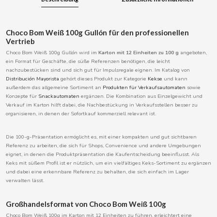
BOOMZA
Choco Bom Weiß 100g Gullón für den professionellen
BOP
Vertrieb
Choco Bom Weiß 100g Gullón wird im
Karton mit 12 Einheiten zu 100 g
angeboten,
ein Format für Geschäfte, die süße Referenzen benötigen, die leicht
BORGES
nachzubestücken sind und sich gut für Impulsregale eignen. Im Katalog von
Distribución Mayorista
gehört dieses Produkt zur Kategorie
Kekse
und kann
außerdem das allgemeine Sortiment an
Produkten für Verkaufsautomaten
sowie
BRETS
Konzepte für
Snackautomaten
ergänzen. Die Kombination aus Einzelgewicht und
Verkauf im Karton hilft dabei, die Nachbestückung in Verkaufsstellen besser zu
organisieren, in denen der Sofortkauf kommerziell relevant ist.
BRILLANTE
Die 100-g-Präsentation ermöglicht es, mit einer kompakten und gut sichtbaren
BUBBALOO
Referenz zu arbeiten, die sich für Shops, Convenience und andere Umgebungen
eignet, in denen die Produktpräsentation die Kaufentscheidung beeinflusst. Als
Keks mit süßem Profil ist er nützlich, um ein vielfältiges Keks-Sortiment zu ergänzen
BURMAR
und dabei eine erkennbare Referenz zu behalten, die sich einfach im Lager
verwalten lässt.
C
Großhandelsformat von Choco Bom Weiß 100g
Choco Bom Weiß 100g im Karton mit 12 Einheiten zu führen, erleichtert eine