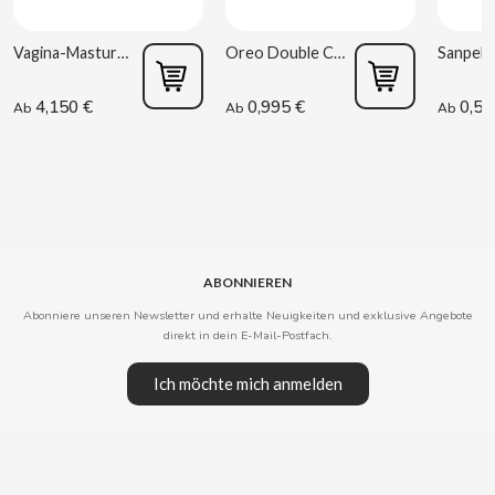
COOKIE POP & CANDY POP
Vagina-Masturbator Estela Galáctica
Oreo Double Cream 170 g
COVAP
4,150 €
0,995 €
0,52
Ab
Ab
Ab
CRUSHIOUS
CRUZCAMPO
CUÉTARA
ABONNIEREN
Abonniere unseren Newsletter und erhalte Neuigkeiten und exklusive Angebote
CUEVAS
direkt in dein E-Mail-Postfach.
Ich möchte mich anmelden
CYCLONES CLEAR
D